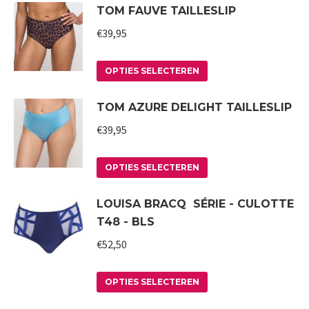
TOM FAUVE TAILLESLIP
heeft
gekozen
meerdere
worden
€
39,95
variaties.
op
Deze
Dit
de
OPTIES SELECTEREN
optie
product
productpagina
TOM AZURE DELIGHT TAILLESLIP
kan
heeft
gekozen
meerdere
€
39,95
worden
variaties.
op
Deze
Dit
OPTIES SELECTEREN
de
optie
product
LOUISA BRACQ SÉRIE - CULOTTE
productpagina
kan
heeft
T48 - BLS
gekozen
meerdere
worden
variaties.
€
52,50
op
Deze
Dit
de
optie
OPTIES SELECTEREN
product
productpagina
kan