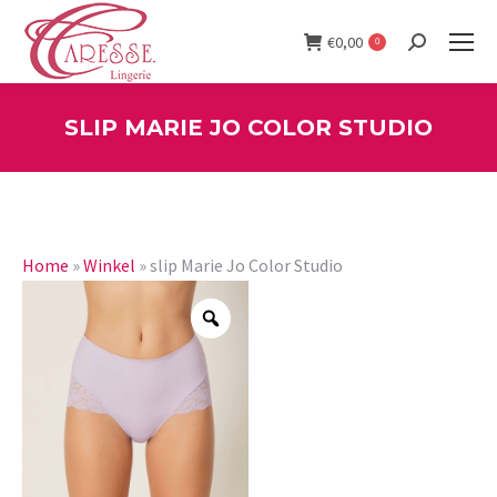
€
0,00
0
Search:
SLIP MARIE JO COLOR STUDIO
You are here:
Home
»
Winkel
»
slip Marie Jo Color Studio