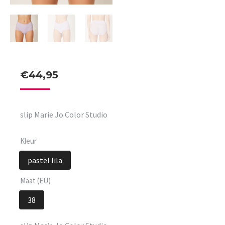
€
44,95
slip Marie Jo Color Studio
Kleur
pastel lila
Maat (EU)
38