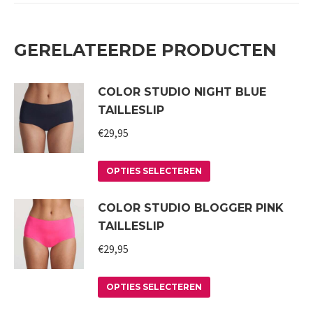
GERELATEERDE PRODUCTEN
COLOR STUDIO NIGHT BLUE
TAILLESLIP
€
29,95
Dit
OPTIES SELECTEREN
product
COLOR STUDIO BLOGGER PINK
heeft
TAILLESLIP
meerdere
variaties.
€
29,95
Deze
Dit
optie
OPTIES SELECTEREN
product
kan