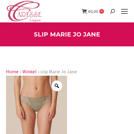
€
0,00
0
Search:
SLIP MARIE JO JANE
You are here:
Home
»
Winkel
»
slip Marie Jo Jane