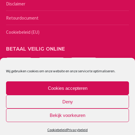
Disclaimer
Retourdocument
Cookiebeleid (EU)
BETAAL VEILIG ONLINE
Wij gebruiken cookies om onze website en onze service te optimaliseren.
Cookies accepteren
Deny
Bekijk voorkeuren
©
2026 - Lingerie Caresse | Ondernemingsnummer: 0461987244
Cookiebeleid
Privacybeleid
Powered by Softli