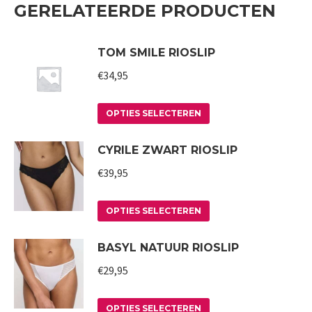
GERELATEERDE PRODUCTEN
TOM SMILE RIOSLIP
€
34,95
Dit
OPTIES SELECTEREN
product
CYRILE ZWART RIOSLIP
heeft
meerdere
€
39,95
variaties.
Deze
Dit
OPTIES SELECTEREN
optie
product
BASYL NATUUR RIOSLIP
kan
heeft
gekozen
meerdere
€
29,95
worden
variaties.
op
Deze
Dit
OPTIES SELECTEREN