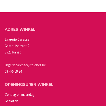
productpagina
kan
heeft
gekozen
meerdere
worden
variaties.
op
Deze
ADRES WINKEL
de
optie
productpagina
kan
Lingerie Caresse
gekozen
Gasthuisstraat 2
worden
2520 Ranst
op
de
lingeriecaresse@telenet.be
productpagina
03 475 19 24
OPENINGSUREN WINKEL
Zondag en maandag:
Gesloten