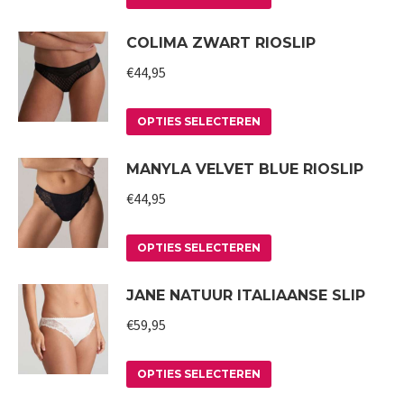
de
optie
product
COLIMA ZWART RIOSLIP
productpagina
kan
heeft
gekozen
meerdere
€
44,95
worden
variaties.
op
Deze
Dit
OPTIES SELECTEREN
de
optie
product
MANYLA VELVET BLUE RIOSLIP
productpagina
kan
heeft
gekozen
meerdere
€
44,95
worden
variaties.
op
Deze
Dit
OPTIES SELECTEREN
de
optie
product
JANE NATUUR ITALIAANSE SLIP
productpagina
kan
heeft
gekozen
meerdere
€
59,95
worden
variaties.
op
Deze
Dit
OPTIES SELECTEREN
de
optie
product