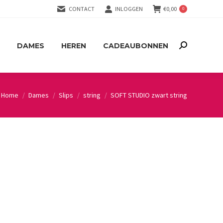
CONTACT
INLOGGEN
€
0,00
0
DAMES
HEREN
CADEAUBONNEN
Search:
DAMES
HEREN
CADEAUBONNEN
Search:
Home
Dames
Slips
string
SOFT STUDIO zwart string
You are here: