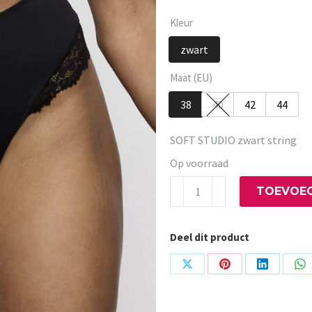
Kleur
zwart
Maat (EU)
38
40
42
44
SOFT STUDIO zwart string
Op voorraad
SOFT
TOEVOEG
STUDIO
zwart
Deel dit product
string
aantal
Share
Share
Share
Sh
on
on
on
on