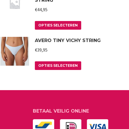
STRING
€
44,95
Dit
OPTIES SELECTEREN
product
AVERO TINY VICHY STRING
heeft
meerdere
€
39,95
variaties.
Deze
Dit
OPTIES SELECTEREN
optie
product
kan
heeft
gekozen
meerdere
worden
variaties.
op
Deze
BETAAL VEILIG ONLINE
de
optie
productpagina
kan