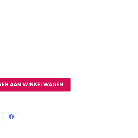
EN AAN WINKELWAGEN
are
Share
on