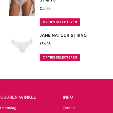
STRING
€
29,95
Dit
OPTIES SELECTEREN
product
JANE NATUUR STRING
heeft
meerdere
€
54,95
variaties.
Deze
Dit
OPTIES SELECTEREN
optie
product
kan
heeft
gekozen
meerdere
worden
variaties.
op
Deze
NGSUREN WINKEL
INFO
de
optie
a
productpagina
kan
n maandag:
Contact