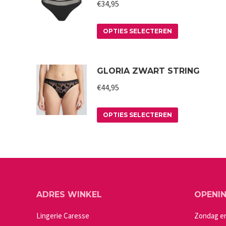
€
34,95
Dit
OPTIES SELECTEREN
product
heeft
GLORIA ZWART STRING
meerdere
variaties.
€
44,95
Deze
Dit
optie
OPTIES SELECTEREN
product
kan
heeft
gekozen
meerdere
worden
variaties.
op
Deze
de
ADRES WINKEL
OPENI
optie
productpagin
kan
Lingerie Caresse
Zondag e