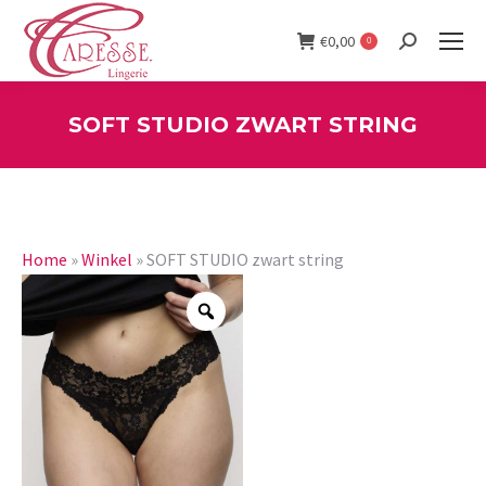
€
0,00
0
Search:
SOFT STUDIO ZWART STRING
You are here:
Home
»
Winkel
»
SOFT STUDIO zwart string