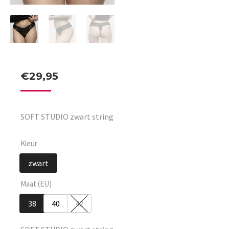
€
29,95
SOFT STUDIO zwart string
Kleur
zwart
Maat (EU)
38
40
42