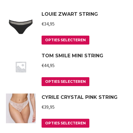
LOUIE ZWART STRING
€
34,95
Dit
OPTIES SELECTEREN
product
TOM SMILE MINI STRING
heeft
meerdere
€
44,95
variaties.
Deze
Dit
OPTIES SELECTEREN
optie
product
CYRILE CRYSTAL PINK STRING
kan
heeft
gekozen
meerdere
€
39,95
worden
variaties.
op
Deze
Dit
OPTIES SELECTEREN
de
optie
product