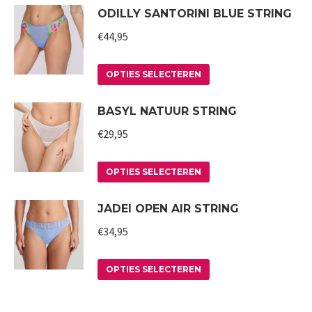
ODILLY SANTORINI BLUE STRING
productpagina
kan
heeft
gekozen
meerdere
€
44,95
worden
variaties.
op
Deze
Dit
OPTIES SELECTEREN
de
optie
product
BASYL NATUUR STRING
productpagina
kan
heeft
gekozen
meerdere
€
29,95
worden
variaties.
op
Deze
Dit
OPTIES SELECTEREN
de
optie
product
JADEI OPEN AIR STRING
productpagina
kan
heeft
gekozen
meerdere
€
34,95
worden
variaties.
op
Deze
Dit
OPTIES SELECTEREN
de
optie
product
productpagina
kan
heeft