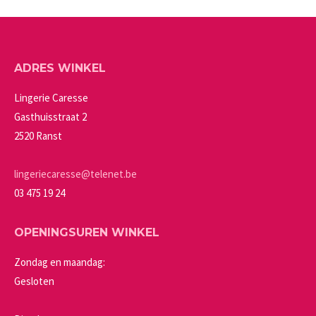
gekozen
meerdere
worden
variaties.
op
Deze
ADRES WINKEL
de
optie
productpagina
kan
Lingerie Caresse
gekozen
Gasthuisstraat 2
worden
2520 Ranst
op
de
lingeriecaresse@telenet.be
productpagina
03 475 19 24
OPENINGSUREN WINKEL
Zondag en maandag:
Gesloten