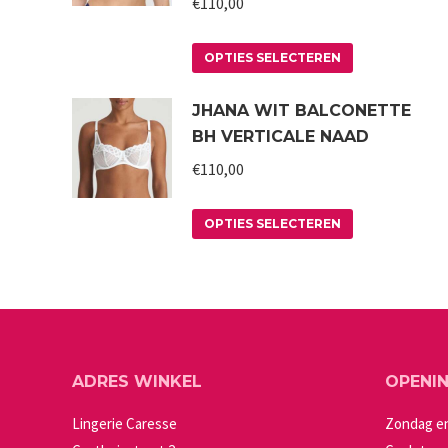
€
110,00
Dit
OPTIES SELECTEREN
product
JHANA WIT BALCONETTE
heeft
BH VERTICALE NAAD
meerdere
variaties.
€
110,00
Deze
Dit
optie
OPTIES SELECTEREN
product
kan
heeft
gekozen
meerdere
worden
variaties.
op
Deze
de
ADRES WINKEL
OPENI
optie
productpagin
kan
Lingerie Caresse
Zondag e
gekozen