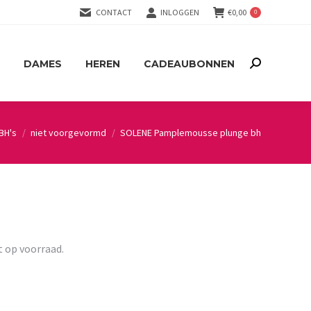
CONTACT
INLOGGEN
€
0,00
0
DAMES
HEREN
CADEAUBONNEN
Search:
DAMES
HEREN
CADEAUBONNEN
Search:
BH's
niet voorgevormd
SOLENE Pamplemousse plunge bh
t op voorraad.