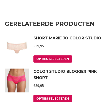
GERELATEERDE PRODUCTEN
SHORT MARIE JO COLOR STUDIO
€
39,95
Dit
OPTIES SELECTEREN
product
COLOR STUDIO BLOGGER PINK
heeft
SHORT
meerdere
variaties.
€
39,95
Deze
Dit
optie
OPTIES SELECTEREN
product
kan