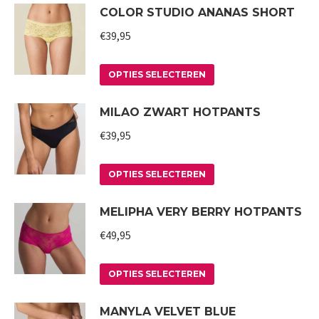
COLOR STUDIO ANANAS SHORT
heeft
gekozen
meerdere
worden
€
39,95
variaties.
op
Deze
Dit
de
OPTIES SELECTEREN
optie
product
productpagina
MILAO ZWART HOTPANTS
kan
heeft
gekozen
meerdere
€
39,95
worden
variaties.
op
Deze
Dit
OPTIES SELECTEREN
de
optie
product
MELIPHA VERY BERRY HOTPANTS
productpagina
kan
heeft
gekozen
meerdere
€
49,95
worden
variaties.
op
Deze
Dit
OPTIES SELECTEREN
de
optie
product
MANYLA VELVET BLUE
productpagina
kan
heeft