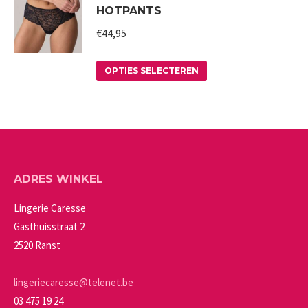
HOTPANTS
gekozen
meerdere
worden
variaties.
€
44,95
op
Deze
Dit
de
optie
OPTIES SELECTEREN
product
productpagina
kan
heeft
gekozen
meerdere
worden
variaties.
op
Deze
de
ADRES WINKEL
optie
productpagina
kan
Lingerie Caresse
gekozen
Gasthuisstraat 2
worden
2520 Ranst
op
de
lingeriecaresse@telenet.be
productpagina
03 475 19 24