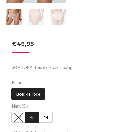
€
49,95
SOPHORA Bois de Rose rioslip
Kleur
Bois de rose
Maat (EU)
40
42
44