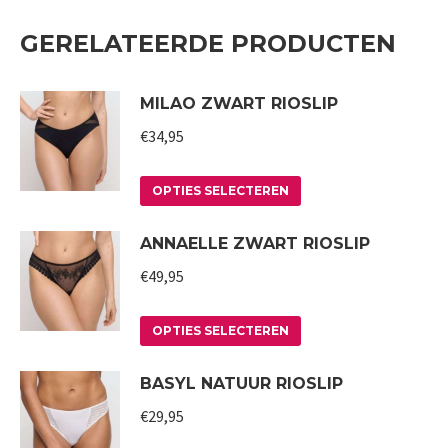
GERELATEERDE PRODUCTEN
MILAO ZWART RIOSLIP
€
34,95
Dit
OPTIES SELECTEREN
product
ANNAELLE ZWART RIOSLIP
heeft
meerdere
€
49,95
variaties.
Deze
Dit
OPTIES SELECTEREN
optie
product
BASYL NATUUR RIOSLIP
kan
heeft
gekozen
meerdere
€
29,95
worden
variaties.