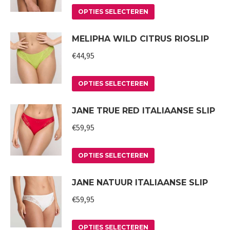
op
Deze
Dit
OPTIES SELECTEREN
de
optie
product
MELIPHA WILD CITRUS RIOSLIP
productpagina
kan
heeft
gekozen
meerdere
€
44,95
worden
variaties.
op
Deze
Dit
OPTIES SELECTEREN
de
optie
product
JANE TRUE RED ITALIAANSE SLIP
productpagina
kan
heeft
gekozen
meerdere
€
59,95
worden
variaties.
op
Deze
Dit
OPTIES SELECTEREN
de
optie
product
JANE NATUUR ITALIAANSE SLIP
productpagina
kan
heeft
gekozen
meerdere
€
59,95
worden
variaties.
op
Deze
Dit
OPTIES SELECTEREN