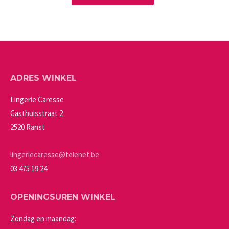
de
optie
product
productpagina
kan
heeft
gekozen
meerdere
worden
variaties.
op
Deze
ADRES WINKEL
de
optie
productpagina
kan
Lingerie Caresse
gekozen
Gasthuisstraat 2
worden
2520 Ranst
op
de
lingeriecaresse@telenet.be
productpagina
03 475 19 24
OPENINGSUREN WINKEL
Zondag en maandag: