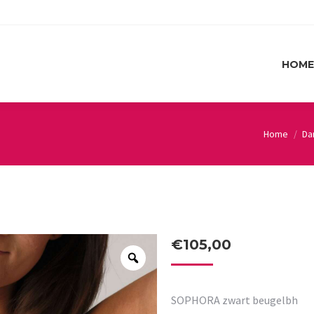
HOME
HOME
Home
Da
You are her
€
105,00
SOPHORA zwart beugelbh