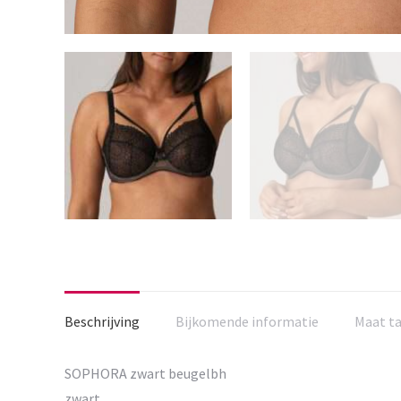
Beschrijving
Bijkomende informatie
Maat t
SOPHORA zwart beugelbh
zwart