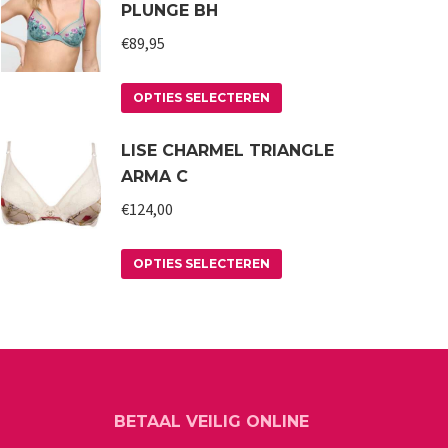
PLUNGE BH
€
89,95
Dit
OPTIES SELECTEREN
product
LISE CHARMEL TRIANGLE
heeft
ARMA C
meerdere
variaties.
€
124,00
Deze
Dit
optie
OPTIES SELECTEREN
product
kan
heeft
gekozen
meerdere
worden
variaties.
op
Deze
de
BETAAL VEILIG ONLINE
optie
productpagina