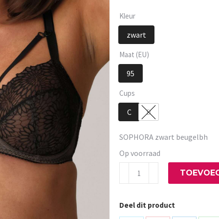
Kleur
zwart
Maat (EU)
95
Cups
C
D
SOPHORA zwart beugelbh
Op voorraad
SOPHORA
TOEVOEG
zwart
beugelbh
Deel dit product
aantal