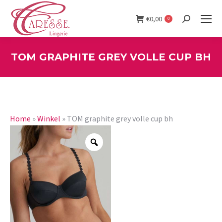
€
0,00
0
Search:
TOM GRAPHITE GREY VOLLE CUP BH
You are here:
Home
»
Winkel
»
TOM graphite grey volle cup bh