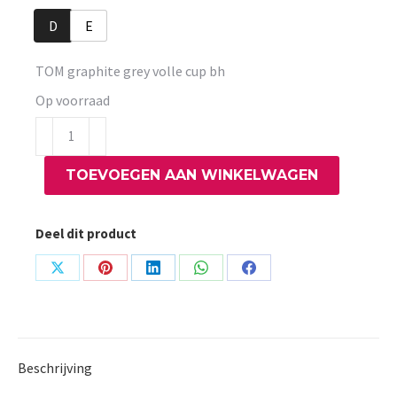
D
E
TOM graphite grey volle cup bh
Op voorraad
TOM
graphite
TOEVOEGEN AAN WINKELWAGEN
grey
volle
cup
Deel dit product
bh
aantal
Share
Share
Share
Share
Share
on
on
on
on
on
X
Pinterest
LinkedIn
WhatsApp
Facebook
Beschrijving