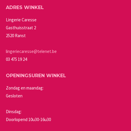
op
Deze
ADRES WINKEL
de
optie
productpagina
kan
Lingerie Caresse
gekozen
Gasthuisstraat 2
worden
2520 Ranst
op
de
lingeriecaresse@telenet.be
productpagina
03 475 19 24
OPENINGSUREN WINKEL
Zondag en maandag:
Gesloten
Dinsdag:
Doorlopend 10u30-16u30