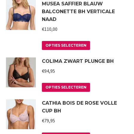
MUSEA SAFFIER BLAUW
heeft
BALCONETTE BH VERTICALE
meerdere
NAAD
variaties.
€
110,00
Deze
optie
Dit
kan
OPTIES SELECTEREN
product
gekozen
COLIMA ZWART PLUNGE BH
heeft
worden
meerdere
€
94,95
op
variaties.
de
Deze
Dit
productpagina
OPTIES SELECTEREN
optie
product
CATHIA BOIS DE ROSE VOLLE
kan
heeft
CUP BH
gekozen
meerdere
worden
variaties.
€
79,95
op
Deze