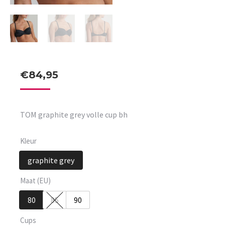
€
84,95
TOM graphite grey volle cup bh
Kleur
graphite grey
Maat (EU)
80
85
90
Cups