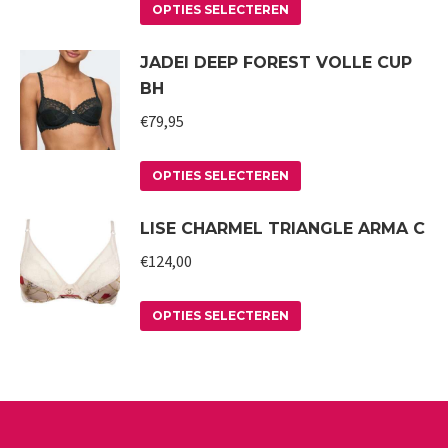
Dit
de
optie
OPTIES SELECTEREN
product
productpagina
kan
JADEI DEEP FOREST VOLLE CUP
heeft
gekozen
BH
meerdere
worden
variaties.
€
79,95
op
Deze
de
Dit
optie
productpagina
OPTIES SELECTEREN
product
kan
LISE CHARMEL TRIANGLE ARMA C
heeft
gekozen
meerdere
worden
€
124,00
variaties.
op
Deze
Dit
de
OPTIES SELECTEREN
optie
product
productpagina
kan
heeft
gekozen
meerdere
worden
variaties.