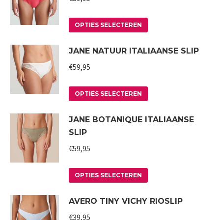
worden
variaties.
op
Deze
Dit
OPTIES SELECTEREN
de
optie
product
JANE NATUUR ITALIAANSE SLIP
productpagina
kan
heeft
gekozen
meerdere
€
59,95
worden
variaties.
op
Deze
Dit
OPTIES SELECTEREN
de
optie
product
JANE BOTANIQUE ITALIAANSE
productpagina
kan
heeft
SLIP
gekozen
meerdere
worden
variaties.
€
59,95
op
Deze
Dit
de
optie
OPTIES SELECTEREN
product
productpagina
kan
AVERO TINY VICHY RIOSLIP
heeft
gekozen
meerdere
worden
€
39,95