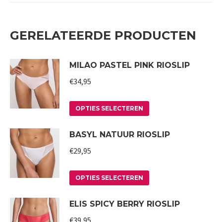
GERELATEERDE PRODUCTEN
MILAO PASTEL PINK RIOSLIP
€
34,95
Dit
OPTIES SELECTEREN
product
BASYL NATUUR RIOSLIP
heeft
meerdere
€
29,95
variaties.
Deze
Dit
OPTIES SELECTEREN
optie
product
ELIS SPICY BERRY RIOSLIP
kan
heeft
gekozen
meerdere
€
39,95