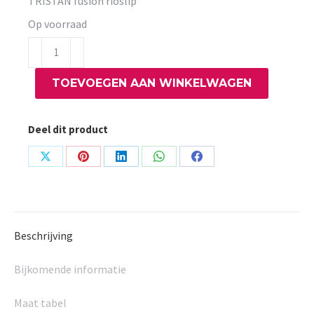
TRISTAN fusion rioslip
Op voorraad
TRISTAN
fusion
TOEVOEGEN AAN WINKELWAGEN
rioslip
aantal
Deel dit product
Share
Share
Share
Share
Share
on
on
on
on
on
X
Pinterest
LinkedIn
WhatsApp
Facebook
Beschrijving
Bijkomende informatie
Maat tabel