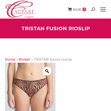
€
0,00
0
Search:
TRISTAN FUSION RIOSLIP
You are here:
Home
»
Winkel
»
TRISTAN fusion rioslip