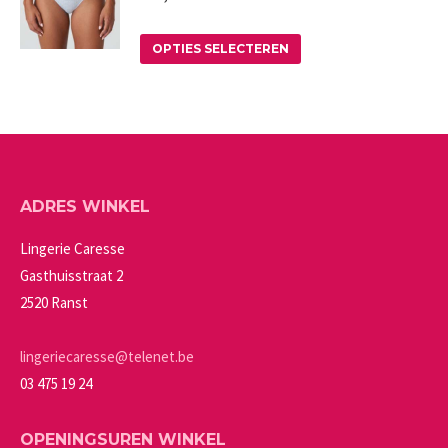
variaties.
op
Deze
Dit
de
OPTIES SELECTEREN
optie
product
productpagina
kan
heeft
gekozen
meerdere
worden
variaties.
op
Deze
ADRES WINKEL
de
optie
productpagina
kan
Lingerie Caresse
gekozen
Gasthuisstraat 2
worden
2520 Ranst
op
de
lingeriecaresse@telenet.be
productpagina
03 475 19 24
OPENINGSUREN WINKEL