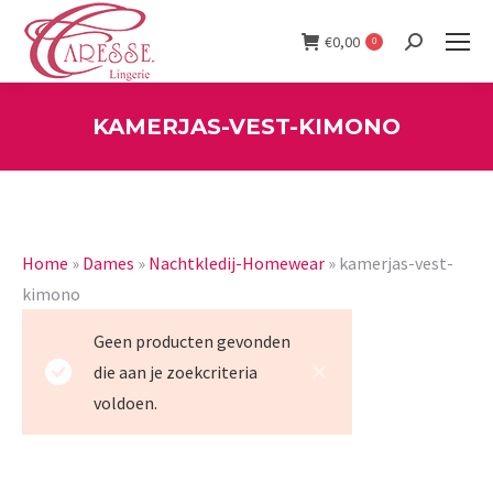
€
0,00
0
Search:
KAMERJAS-VEST-KIMONO
You are here:
Home
»
Dames
»
Nachtkledij-Homewear
»
kamerjas-vest-
kimono
Geen producten gevonden
die aan je zoekcriteria
voldoen.