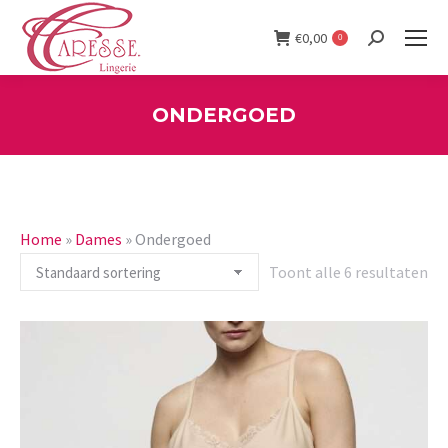
€
0,00
0
Search:
ONDERGOED
You are here:
Home
»
Dames
»
Ondergoed
Toont alle 6 resultaten