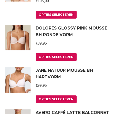
€
105,00
Deze
optie
Dit
kan
OPTIES SELECTEREN
product
gekozen
DOLORES GLOSSY PINK MOUSSE
heeft
worden
BH RONDE VORM
meerdere
op
variaties.
€
89,95
de
Deze
productpagina
Dit
optie
OPTIES SELECTEREN
product
kan
JANE NATUUR MOUSSE BH
heeft
gekozen
HARTVORM
meerdere
worden
variaties.
€
99,95
op
Deze
de
Dit
optie
productpagina
OPTIES SELECTEREN
product
kan
AVERO CAFFÉ LATTE BALCONNET
heeft
gekozen