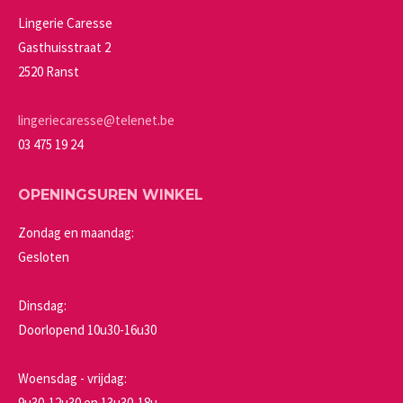
kan
Lingerie Caresse
gekozen
Gasthuisstraat 2
worden
2520 Ranst
op
de
lingeriecaresse@telenet.be
productpagina
03 475 19 24
OPENINGSUREN WINKEL
Zondag en maandag:
Gesloten
Dinsdag:
Doorlopend 10u30-16u30
Woensdag - vrijdag:
9u30-12u30 en 13u30-18u