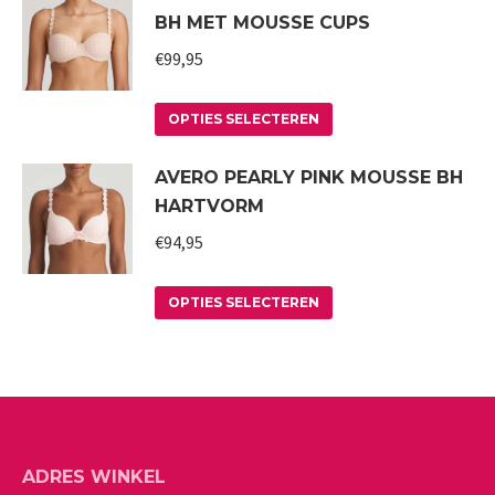
BH MET MOUSSE CUPS
meerdere
worden
variaties.
€
99,95
op
Deze
de
Dit
optie
productpagina
OPTIES SELECTEREN
product
kan
AVERO PEARLY PINK MOUSSE BH
heeft
gekozen
HARTVORM
meerdere
worden
variaties.
€
94,95
op
Deze
de
Dit
optie
productpagina
OPTIES SELECTEREN
product
kan
heeft
gekozen
meerdere
worden
variaties.
op
Deze
de
ADRES WINKEL
optie
productpagina