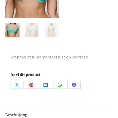
Dit product is momenteel niet op voorraad.
Deel dit product
Share
Share
Share
Share
Share
on
on
on
on
on
X
Pinterest
LinkedIn
WhatsApp
Facebook
Beschrijving