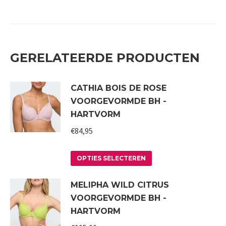
GERELATEERDE PRODUCTEN
CATHIA BOIS DE ROSE
VOORGEVORMDE BH -
HARTVORM
€
84,95
Dit
OPTIES SELECTEREN
product
MELIPHA WILD CITRUS
heeft
VOORGEVORMDE BH -
meerdere
HARTVORM
variaties.