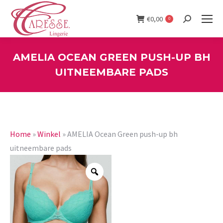
€
0,00
0
Search:
AMELIA OCEAN GREEN PUSH-UP BH
UITNEEMBARE PADS
You are here:
Home
»
Winkel
»
AMELIA Ocean Green push-up bh
uitneembare pads