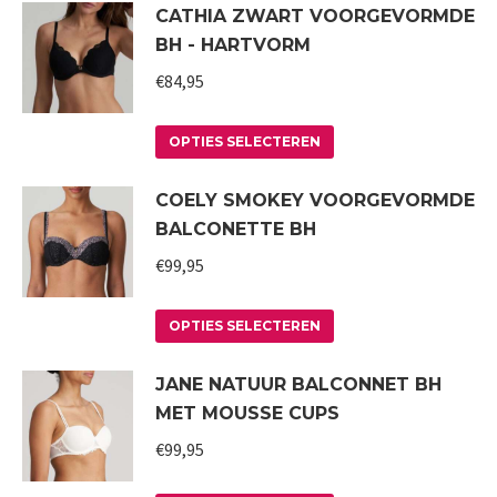
CATHIA ZWART VOORGEVORMDE
heeft
BH - HARTVORM
meerdere
variaties.
€
84,95
Deze
Dit
optie
OPTIES SELECTEREN
product
kan
COELY SMOKEY VOORGEVORMDE
heeft
gekozen
BALCONETTE BH
meerdere
worden
variaties.
€
99,95
op
Deze
de
Dit
optie
productpagina
OPTIES SELECTEREN
product
kan
JANE NATUUR BALCONNET BH
heeft
gekozen
MET MOUSSE CUPS
meerdere
worden
variaties.
€
99,95
op
Deze
de