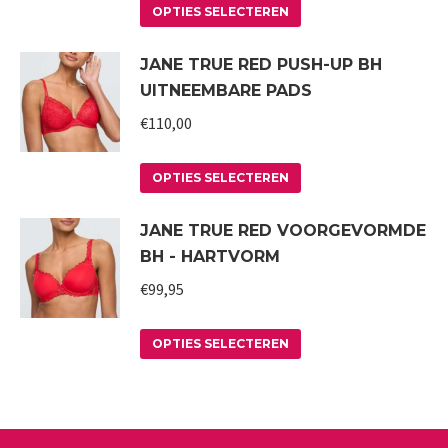
Dit
optie
productpagina
OPTIES SELECTEREN
product
kan
JANE TRUE RED PUSH-UP BH
heeft
gekozen
UITNEEMBARE PADS
meerdere
worden
variaties.
€
110,00
op
Deze
de
Dit
optie
productpagina
OPTIES SELECTEREN
product
kan
JANE TRUE RED VOORGEVORMDE
heeft
gekozen
BH - HARTVORM
meerdere
worden
variaties.
€
99,95
op
Deze
de
Dit
optie
productpagina
OPTIES SELECTEREN
product
kan
heeft
gekozen
meerdere
worden