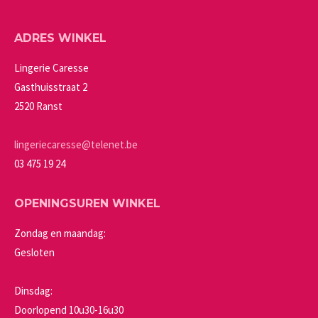
variaties.
op
Deze
de
ADRES WINKEL
optie
productpagina
kan
Lingerie Caresse
gekozen
Gasthuisstraat 2
worden
2520 Ranst
op
de
lingeriecaresse@telenet.be
productpagina
03 475 19 24
OPENINGSUREN WINKEL
Zondag en maandag:
Gesloten
Dinsdag:
Doorlopend 10u30-16u30