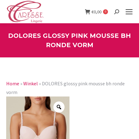
€
0,00
0
Search:
DOLORES GLOSSY PINK MOUSSE BH
RONDE VORM
You are here:
Home
»
Winkel
»
DOLORES glossy pink mousse bh ronde
vorm