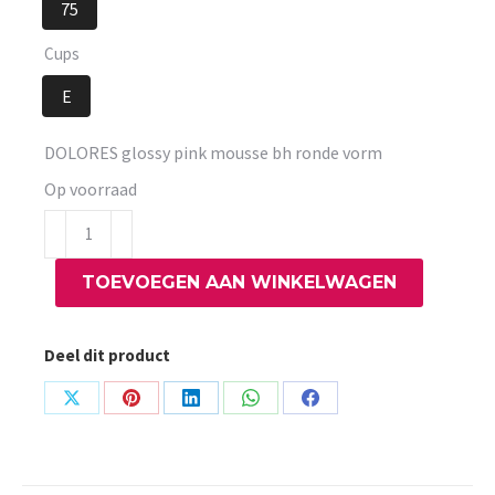
75
Cups
E
DOLORES glossy pink mousse bh ronde vorm
Op voorraad
DOLORES
glossy
TOEVOEGEN AAN WINKELWAGEN
pink
mousse
bh
Deel dit product
ronde
vorm
Share
Share
Share
Share
Share
aantal
on
on
on
on
on
X
Pinterest
LinkedIn
WhatsApp
Facebook