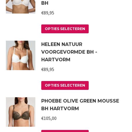
BH
variaties.
€
89,95
Deze
optie
Dit
kan
OPTIES SELECTEREN
product
gekozen
HELEEN NATUUR
heeft
worden
VOORGEVORMDE BH -
meerdere
op
HARTVORM
variaties.
de
€
89,95
Deze
productpagina
optie
Dit
kan
OPTIES SELECTEREN
product
gekozen
PHOEBE OLIVE GREEN MOUSSE
heeft
worden
BH HARTVORM
meerdere
op
variaties.
€
105,00
de
Deze
productpagina