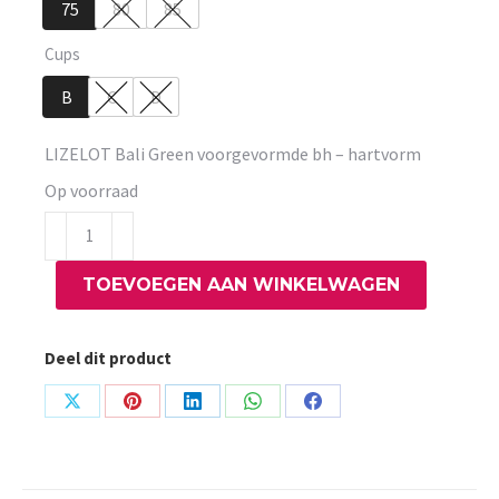
75
80
85
Cups
B
C
D
LIZELOT Bali Green voorgevormde bh – hartvorm
Op voorraad
LIZELOT
Bali
TOEVOEGEN AAN WINKELWAGEN
Green
voorgevormde
bh
Deel dit product
-
hartvorm
Share
Share
Share
Share
Share
aantal
on
on
on
on
on
X
Pinterest
LinkedIn
WhatsApp
Facebook