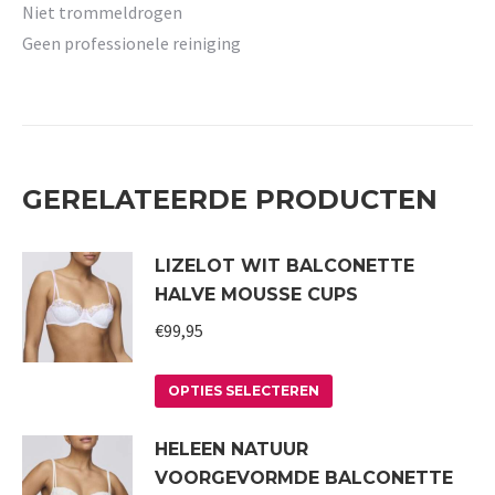
Niet trommeldrogen
Geen professionele reiniging
GERELATEERDE PRODUCTEN
LIZELOT WIT BALCONETTE
HALVE MOUSSE CUPS
€
99,95
Dit
OPTIES SELECTEREN
product
HELEEN NATUUR
heeft
VOORGEVORMDE BALCONETTE
meerdere