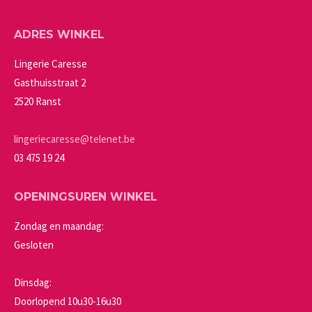
variaties.
op
Deze
de
ADRES WINKEL
optie
productpagina
kan
Lingerie Caresse
gekozen
Gasthuisstraat 2
worden
2520 Ranst
op
de
lingeriecaresse@telenet.be
productpagina
03 475 19 24
OPENINGSUREN WINKEL
Zondag en maandag:
Gesloten
Dinsdag:
Doorlopend 10u30-16u30