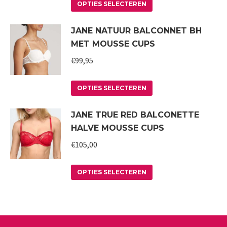
Dit
optie
OPTIES SELECTEREN
product
kan
JANE NATUUR BALCONNET BH
heeft
gekozen
MET MOUSSE CUPS
meerdere
worden
variaties.
€
99,95
op
Deze
de
Dit
optie
productpagina
OPTIES SELECTEREN
product
kan
JANE TRUE RED BALCONETTE
heeft
gekozen
HALVE MOUSSE CUPS
meerdere
worden
variaties.
€
105,00
op
Deze
de
Dit
optie
productpagina
OPTIES SELECTEREN
product
kan
heeft
gekozen
meerdere
worden