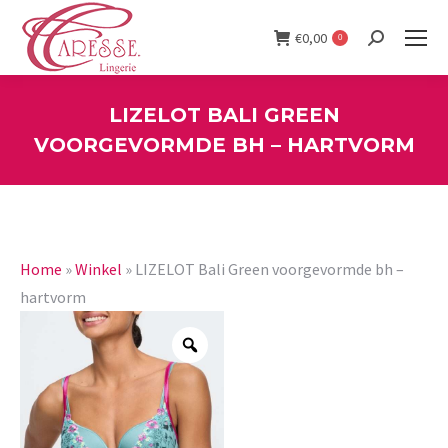
€
0,00
0
Search:
LIZELOT BALI GREEN
VOORGEVORMDE BH – HARTVORM
You are here:
Home
»
Winkel
»
LIZELOT Bali Green voorgevormde bh –
hartvorm