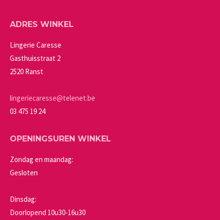
variaties.
op
Deze
de
ADRES WINKEL
optie
productpagina
kan
Lingerie Caresse
gekozen
Gasthuisstraat 2
worden
2520 Ranst
op
de
lingeriecaresse@telenet.be
productpagina
03 475 19 24
OPENINGSUREN WINKEL
Zondag en maandag:
Gesloten
Dinsdag:
Doorlopend 10u30-16u30