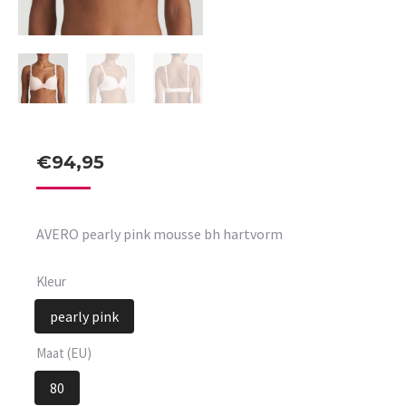
€
94,95
AVERO pearly pink mousse bh hartvorm
Kleur
pearly pink
Maat (EU)
80