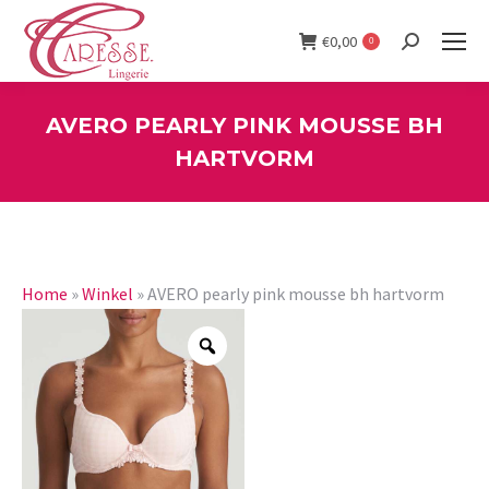
€
0,00
0
Search:
AVERO PEARLY PINK MOUSSE BH
HARTVORM
You are here:
Home
»
Winkel
»
AVERO pearly pink mousse bh hartvorm