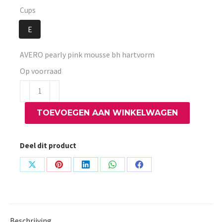
Cups
E
AVERO pearly pink mousse bh hartvorm
Op voorraad
AVERO
pearly
TOEVOEGEN AAN WINKELWAGEN
pink
mousse
bh
Deel dit product
hartvorm
aantal
Share
Share
Share
Share
Share
on
on
on
on
on
X
Pinterest
LinkedIn
WhatsApp
Facebook
Beschrijving