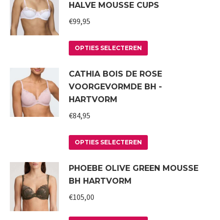
HALVE MOUSSE CUPS
meerdere
variaties.
€
99,95
Deze
Dit
optie
OPTIES SELECTEREN
product
kan
CATHIA BOIS DE ROSE
heeft
gekozen
VOORGEVORMDE BH -
meerdere
worden
HARTVORM
variaties.
op
€
84,95
Deze
de
optie
productpagina
Dit
kan
OPTIES SELECTEREN
product
gekozen
PHOEBE OLIVE GREEN MOUSSE
heeft
worden
BH HARTVORM
meerdere
op
variaties.
€
105,00
de
Deze
productpagina