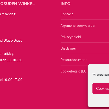
NGSUREN WINKEL
INFO
optie
kan
n maandag:
Contact
gekozen
Algemene voorwaarden
worden
op
Privacybeleid
de
a
d 10u30-16u30
productpagina
Disclaimer
- vrijdag:
Retourdocument
0 en 13u30-18u
Cookiebeleid (EU)
Wij gebruiken
d 10u00-17u00
Cookies