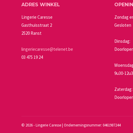
ADRES WINKEL
OPENI
kan
gekozen
Lingerie Caresse
Zondag e
worden
Gasthuisstraat 2
Gesloten
op
2520 Ranst
de
Dinsdag:
productpagin
lingeriecaresse@telenet.be
Doorlopen
03 475 19 24
Woensdag 
9u30-12u3
Zaterdag:
Doorlopen
©
2026 - Lingerie Caresse | Ondernemingsnummer: 0461987244