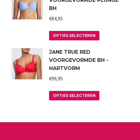
VOORGEVORMDE PLUNGE
BH
€
84,95
Dit
OPTIES SELECTEREN
product
JANE TRUE RED
heeft
VOORGEVORMDE BH -
meerdere
HARTVORM
variaties.
€
99,95
Deze
optie
Dit
kan
OPTIES SELECTEREN
product
gekozen
heeft
worden
meerdere
op
variaties.
de
Deze
a
productpagina