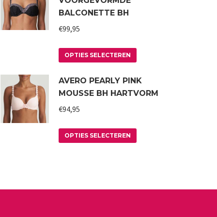
VOORGEVORMDE
BALCONETTE BH
€
99,95
Dit
OPTIES SELECTEREN
product
AVERO PEARLY PINK
heeft
MOUSSE BH HARTVORM
meerdere
variaties.
€
94,95
Deze
Dit
optie
OPTIES SELECTEREN
product
kan
heeft
gekozen
meerdere
worden
variaties.
op
Deze
de
optie
productpagina