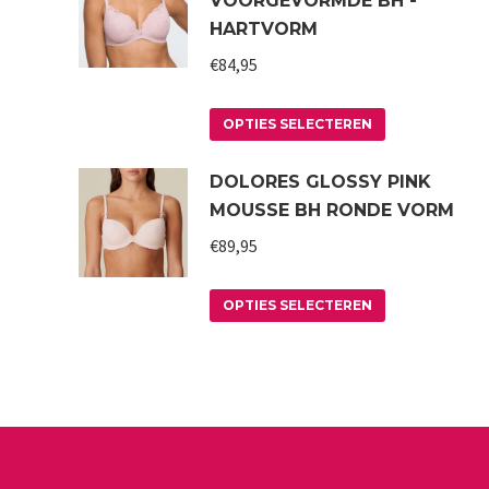
VOORGEVORMDE BH -
HARTVORM
€
84,95
Dit
OPTIES SELECTEREN
product
DOLORES GLOSSY PINK
heeft
MOUSSE BH RONDE VORM
meerdere
variaties.
€
89,95
Deze
Dit
optie
OPTIES SELECTEREN
product
kan
heeft
gekozen
meerdere
worden
variaties.
op
Deze
de
optie
productpagin