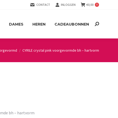
CONTACT
INLOGGEN
€
0,00
0
DAMES
HEREN
CADEAUBONNEN
Search:
DAMES
HEREN
CADEAUBONNEN
Search:
orgevormd
CYRILE crystal pink voorgevormde bh – hartvorm
rmde bh – hartvorm