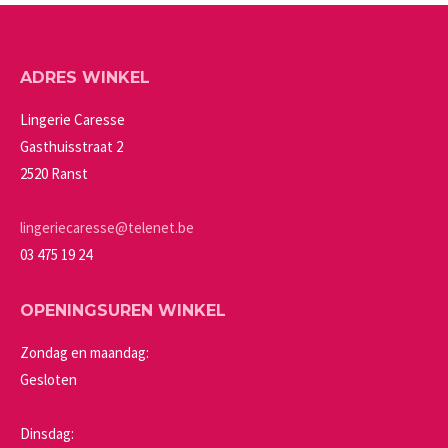
meerdere
op
variaties.
de
Deze
productpagina
ADRES WINKEL
optie
kan
Lingerie Caresse
gekozen
Gasthuisstraat 2
worden
2520 Ranst
op
de
lingeriecaresse@telenet.be
productpagina
03 475 19 24
OPENINGSUREN WINKEL
Zondag en maandag:
Gesloten
Dinsdag: