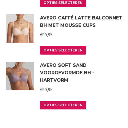
Dit
optie
productpagina
OPTIES SELECTEREN
product
kan
AVERO CAFFÉ LATTE BALCONNET
heeft
gekozen
BH MET MOUSSE CUPS
meerdere
worden
variaties.
€
99,95
op
Deze
de
Dit
optie
productpagina
OPTIES SELECTEREN
product
kan
AVERO SOFT SAND
heeft
gekozen
VOORGEVORMDE BH -
meerdere
worden
HARTVORM
variaties.
op
€
99,95
Deze
de
optie
productpagina
Dit
kan
OPTIES SELECTEREN
product
gekozen
heeft
worden