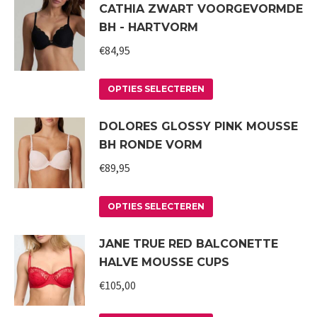
CATHIA ZWART VOORGEVORMDE
heeft
BH - HARTVORM
meerdere
variaties.
€
84,95
Deze
Dit
optie
OPTIES SELECTEREN
product
kan
DOLORES GLOSSY PINK MOUSSE
heeft
gekozen
BH RONDE VORM
meerdere
worden
variaties.
€
89,95
op
Deze
de
Dit
optie
productpagina
OPTIES SELECTEREN
product
kan
JANE TRUE RED BALCONETTE
heeft
gekozen
HALVE MOUSSE CUPS
meerdere
worden
variaties.
€
105,00
op
Deze
de