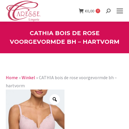
€
0,00
0
Search:
CATHIA BOIS DE ROSE
VOORGEVORMDE BH – HARTVORM
You are here:
Home
»
Winkel
»
CATHIA bois de rose voorgevormde bh –
hartvorm