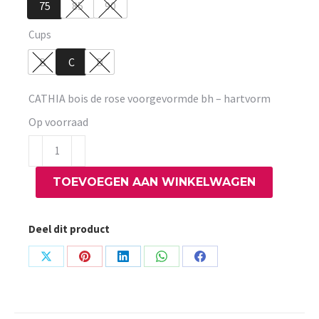
75
85
90
Cups
B
C
D
CATHIA bois de rose voorgevormde bh – hartvorm
Op voorraad
CATHIA
bois
TOEVOEGEN AAN WINKELWAGEN
de
rose
voorgevormde
Deel dit product
bh
-
Share
Share
Share
Share
Share
hartvorm
on
on
on
on
on
aantal
X
Pinterest
LinkedIn
WhatsApp
Facebook