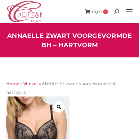
€
0,00
0
Search:
ANNAELLE ZWART VOORGEVORMDE
BH – HARTVORM
You are here:
Home
»
Winkel
»
ANNAELLE zwart voorgevormde bh –
hartvorm