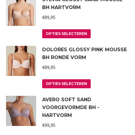
worden
BH HARTVORM
meerdere
op
variaties.
€
89,95
de
Deze
productpagina
Dit
optie
OPTIES SELECTEREN
product
kan
DOLORES GLOSSY PINK MOUSSE
heeft
gekozen
BH RONDE VORM
meerdere
worden
variaties.
€
89,95
op
Deze
de
Dit
optie
productpagina
OPTIES SELECTEREN
product
kan
AVERO SOFT SAND
heeft
gekozen
VOORGEVORMDE BH -
meerdere
worden
HARTVORM
variaties.
op
€
99,95
Deze
de
optie
productpagina