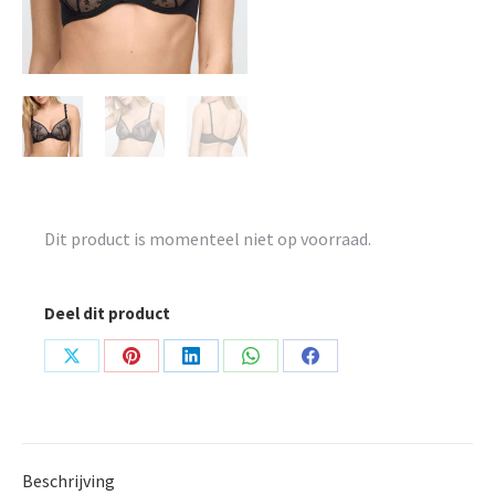
Dit product is momenteel niet op voorraad.
Deel dit product
Share
Share
Share
Share
Share
on
on
on
on
on
X
Pinterest
LinkedIn
WhatsApp
Facebook
Beschrijving