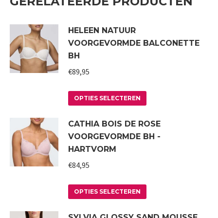
GERELATEERDE PRODUCTEN
HELEEN NATUUR
VOORGEVORMDE BALCONETTE
BH
€
89,95
Dit
OPTIES SELECTEREN
product
CATHIA BOIS DE ROSE
heeft
VOORGEVORMDE BH -
meerdere
HARTVORM
variaties.
€
84,95
Deze
optie
Dit
kan
OPTIES SELECTEREN
product
gekozen
SYLVIA GLOSSY SAND MOUSSE
heeft