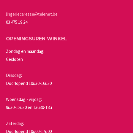
op
de
lingeriecaresse@telenet.be
productpagina
03 475 19 24
OPENINGSUREN WINKEL
Zondag en maandag:
Gesloten
Dinsdag:
Doorlopend 10u30-16u30
Woensdag - vrijdag:
9u30-12u30 en 13u30-18u
Zaterdag:
Doorlopend 10u00-17u00