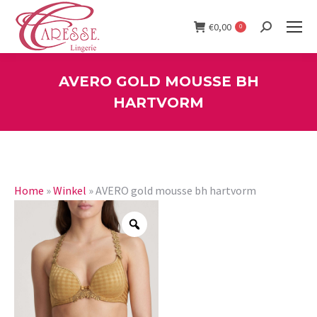
€
0,00
0
Search:
AVERO GOLD MOUSSE BH
HARTVORM
You are here:
Home
»
Winkel
»
AVERO gold mousse bh hartvorm