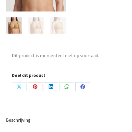
Dit product is momenteel niet op voorraad.
Deel dit product
Share
Share
Share
Share
Share
on
on
on
on
on
X
Pinterest
LinkedIn
WhatsApp
Facebook
Beschrijving