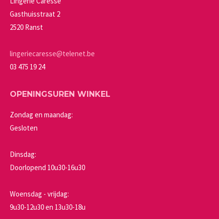
Lingerie Caresse
gekozen
Gasthuisstraat 2
worden
2520 Ranst
op
de
lingeriecaresse@telenet.be
productpagina
03 475 19 24
OPENINGSUREN WINKEL
Zondag en maandag:
Gesloten
Dinsdag:
Doorlopend 10u30-16u30
Woensdag - vrijdag:
9u30-12u30 en 13u30-18u