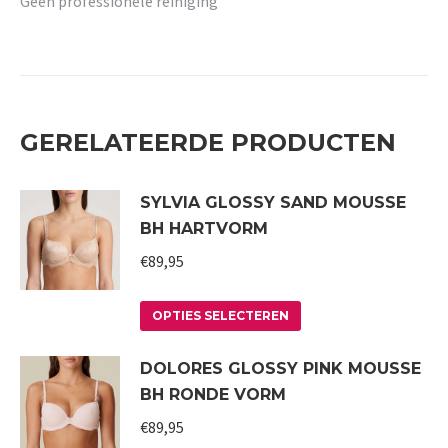
Geen professionele reiniging
GERELATEERDE PRODUCTEN
SYLVIA GLOSSY SAND MOUSSE
BH HARTVORM
€
89,95
Dit
OPTIES SELECTEREN
product
DOLORES GLOSSY PINK MOUSSE
heeft
BH RONDE VORM
meerdere
variaties.
€
89,95