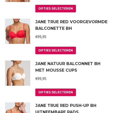
Deze
Dit
optie
OPTIES SELECTEREN
product
kan
JANE TRUE RED VOORGEVORMDE
heeft
gekozen
BALCONETTE BH
meerdere
worden
variaties.
€
99,95
op
Deze
de
Dit
optie
productpagina
OPTIES SELECTEREN
product
kan
JANE NATUUR BALCONNET BH
heeft
gekozen
MET MOUSSE CUPS
meerdere
worden
variaties.
€
99,95
op
Deze
de
Dit
optie
productpagina
OPTIES SELECTEREN
product
kan
JANE TRUE RED PUSH-UP BH
heeft
gekozen
UITNEEMBARE PADS
meerdere