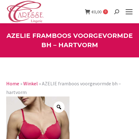
€
0,00
0
Search:
AZELIE FRAMBOOS VOORGEVORMDE
BH – HARTVORM
You are here:
Home
»
Winkel
»
AZELIE framboos voorgevormde bh –
hartvorm