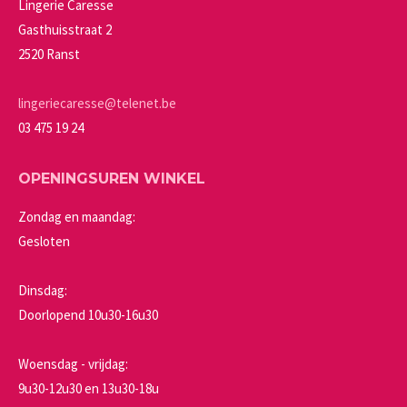
Lingerie Caresse
gekozen
Gasthuisstraat 2
worden
2520 Ranst
op
de
lingeriecaresse@telenet.be
productpagina
03 475 19 24
OPENINGSUREN WINKEL
Zondag en maandag:
Gesloten
Dinsdag:
Doorlopend 10u30-16u30
Woensdag - vrijdag:
9u30-12u30 en 13u30-18u