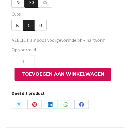
75
80
85
Cups
B
C
D
AZELIE framboos voorgevormde bh – hartvorm
Op voorraad
AZELIE
framboos
TOEVOEGEN AAN WINKELWAGEN
voorgevormde
bh
-
Deel dit product
hartvorm
aantal
Share
Share
Share
Share
Share
on
on
on
on
on
X
Pinterest
LinkedIn
WhatsApp
Facebook