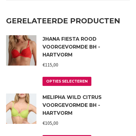
GERELATEERDE PRODUCTEN
JHANA FIESTA ROOD
VOORGEVORMDE BH -
HARTVORM
€
115,00
Dit
OPTIES SELECTEREN
product
MELIPHA WILD CITRUS
heeft
VOORGEVORMDE BH -
meerdere
HARTVORM
variaties.
€
105,00
Deze
optie