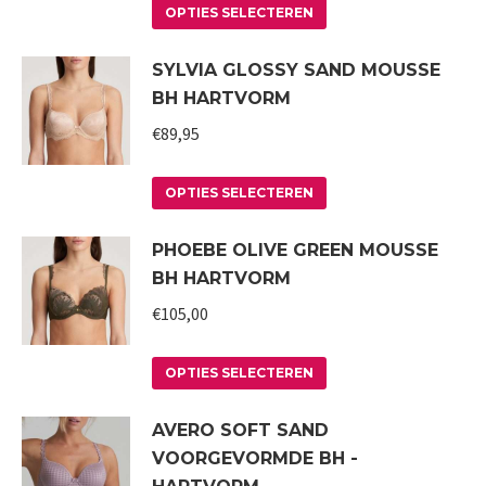
Dit
kan
OPTIES SELECTEREN
product
gekozen
SYLVIA GLOSSY SAND MOUSSE
heeft
worden
BH HARTVORM
meerdere
op
variaties.
€
89,95
de
Deze
productpagina
Dit
optie
OPTIES SELECTEREN
product
kan
PHOEBE OLIVE GREEN MOUSSE
heeft
gekozen
BH HARTVORM
meerdere
worden
variaties.
€
105,00
op
Deze
de
Dit
optie
productpagina
OPTIES SELECTEREN
product
kan
AVERO SOFT SAND
heeft
gekozen
VOORGEVORMDE BH -
meerdere
worden