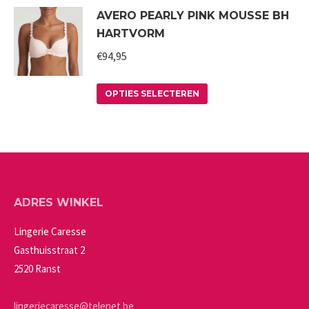
AVERO PEARLY PINK MOUSSE BH
heeft
gekozen
HARTVORM
meerdere
worden
variaties.
€
94,95
op
Deze
de
Dit
optie
productpagina
OPTIES SELECTEREN
product
kan
heeft
gekozen
meerdere
worden
variaties.
op
Deze
de
ADRES WINKEL
optie
productpagina
kan
Lingerie Caresse
gekozen
Gasthuisstraat 2
worden
2520 Ranst
op
de
lingeriecaresse@telenet.be