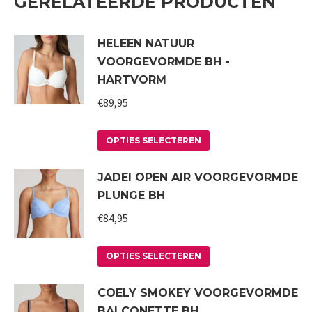
GERELATEERDE PRODUCTEN
HELEEN NATUUR
VOORGEVORMDE BH -
HARTVORM
€
89,95
Dit
OPTIES SELECTEREN
product
JADEI OPEN AIR VOORGEVORMDE
heeft
PLUNGE BH
meerdere
variaties.
€
84,95
Deze
Dit
optie
OPTIES SELECTEREN
product
kan
COELY SMOKEY VOORGEVORMDE
heeft
gekozen
BALCONETTE BH