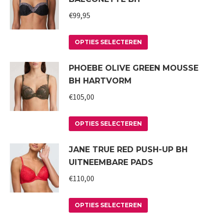
meerdere
worden
variaties.
€
99,95
op
Deze
de
Dit
optie
productpagina
OPTIES SELECTEREN
product
kan
PHOEBE OLIVE GREEN MOUSSE
heeft
gekozen
BH HARTVORM
meerdere
worden
variaties.
€
105,00
op
Deze
de
Dit
optie
productpagina
OPTIES SELECTEREN
product
kan
JANE TRUE RED PUSH-UP BH
heeft
gekozen
UITNEEMBARE PADS
meerdere
worden
variaties.
€
110,00
op
Deze
de
Dit
optie
productpagina
OPTIES SELECTEREN
product
kan