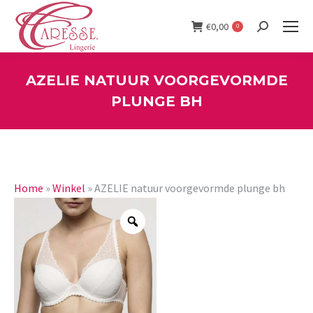
€
0,00
0
Search:
AZELIE NATUUR VOORGEVORMDE
PLUNGE BH
You are here:
Home
»
Winkel
»
AZELIE natuur voorgevormde plunge bh