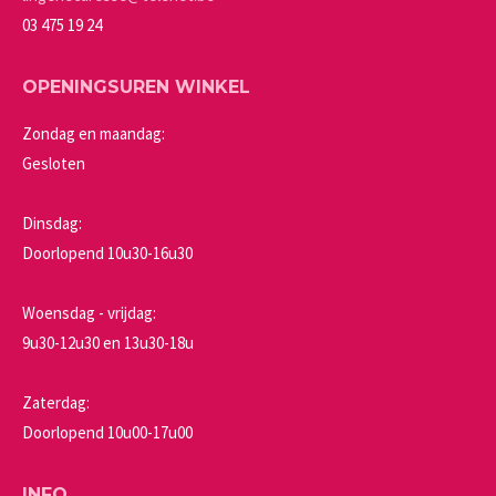
productpagina
03 475 19 24
OPENINGSUREN WINKEL
Zondag en maandag:
Gesloten
Dinsdag:
Doorlopend 10u30-16u30
Woensdag - vrijdag:
9u30-12u30 en 13u30-18u
Zaterdag:
Doorlopend 10u00-17u00
INFO