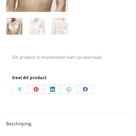
Dit product is momenteel niet op voorraad.
Deel dit product
Share
Share
Share
Share
Share
on
on
on
on
on
X
Pinterest
LinkedIn
WhatsApp
Facebook
Beschrijving