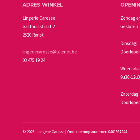
ADRES WINKEL
OPENI
kan
gekozen
Lingerie Caresse
Zondag e
worden
Gasthuisstraat 2
Gesloten
op
2520 Ranst
de
Dinsdag:
productpagin
lingeriecaresse@telenet.be
Doorlopen
03 475 19 24
Woensdag 
9u30-12u3
Zaterdag:
Doorlopen
©
2026 - Lingerie Caresse | Ondernemingsnummer: 0461987244