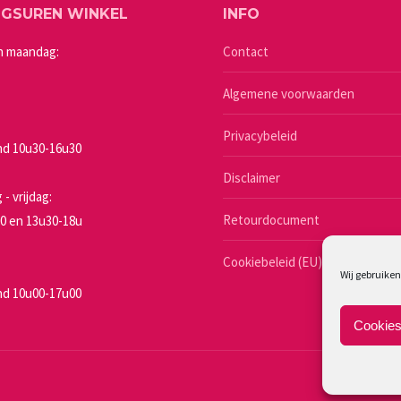
NGSUREN WINKEL
INFO
optie
kan
n maandag:
Contact
gekozen
Algemene voorwaarden
worden
op
Privacybeleid
de
a
d 10u30-16u30
productpagina
Disclaimer
- vrijdag:
Retourdocument
0 en 13u30-18u
Cookiebeleid (EU)
Wij gebruiken
d 10u00-17u00
Cookies