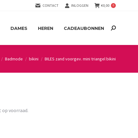
CONTACT
INLOGGEN
€
0,00
0
DAMES
HEREN
CADEAUBONNEN
Search:
DAMES
HEREN
CADEAUBONNEN
Search:
Badmode
bikini
BILES zand voorgev. mini triangel bikini
t op voorraad.