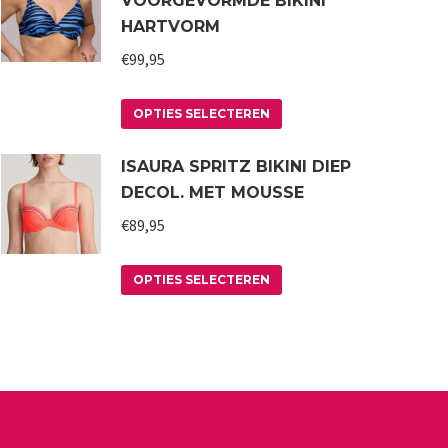
VOORGEVORMDE BIKINI
HARTVORM
€
99,95
Dit
OPTIES SELECTEREN
product
ISAURA SPRITZ BIKINI DIEP
heeft
DECOL. MET MOUSSE
meerdere
variaties.
€
89,95
Deze
Dit
optie
OPTIES SELECTEREN
product
kan
heeft
gekozen
meerdere
worden
variaties.
op
Deze
de
optie
productpagina