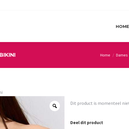
HOME
HOME
BIKINI
Home
Dames
You are here:
ni
Dit product is momenteel nie
Deel dit product