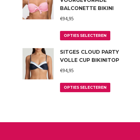
VOORGEVORMDE
BALCONETTE BIKINI
€
94,95
Dit
OPTIES SELECTEREN
product
SITGES CLOUD PARTY
heeft
VOLLE CUP BIKINITOP
meerdere
variaties.
€
94,95
Deze
Dit
optie
OPTIES SELECTEREN
product
kan
heeft
gekozen
meerdere
worden
variaties.
op
Deze
de
optie
productpagin