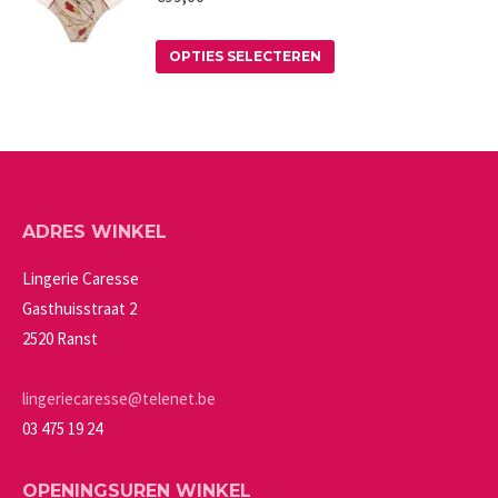
worden
variaties.
op
Deze
Dit
OPTIES SELECTEREN
de
optie
product
productpagina
kan
heeft
gekozen
meerdere
worden
variaties.
op
Deze
ADRES WINKEL
de
optie
productpagina
kan
Lingerie Caresse
gekozen
Gasthuisstraat 2
worden
2520 Ranst
op
de
lingeriecaresse@telenet.be
productpagina
03 475 19 24
OPENINGSUREN WINKEL