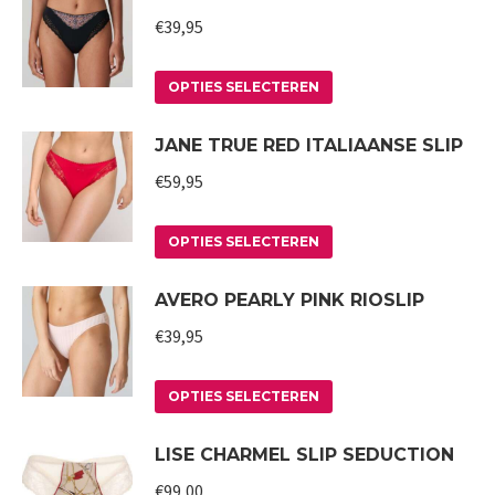
gekozen
meerdere
€
39,95
worden
variaties.
op
Deze
Dit
OPTIES SELECTEREN
de
optie
product
JANE TRUE RED ITALIAANSE SLIP
productpagina
kan
heeft
gekozen
meerdere
€
59,95
worden
variaties.
op
Deze
Dit
OPTIES SELECTEREN
de
optie
product
AVERO PEARLY PINK RIOSLIP
productpagina
kan
heeft
gekozen
meerdere
€
39,95
worden
variaties.
op
Deze
Dit
OPTIES SELECTEREN
de
optie
product
LISE CHARMEL SLIP SEDUCTION
productpagina
kan
heeft
gekozen
meerdere
€
99,00