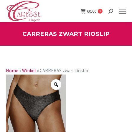
€
0,00
0
Search:
CARRERAS ZWART RIOSLIP
You are here:
Home
»
Winkel
»
CARRERAS zwart rioslip