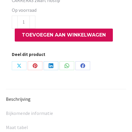
CARRERAS zwart rioslip
Op voorraad
CARRERAS
zwart
TOEVOEGEN AAN WINKELWAGEN
rioslip
aantal
Deel dit product
Share
Share
Share
Share
Share
on
on
on
on
on
X
Pinterest
LinkedIn
WhatsApp
Facebook
Beschrijving
Bijkomende informatie
Maat tabel