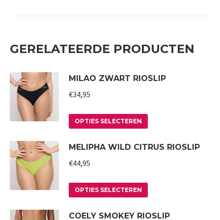
GERELATEERDE PRODUCTEN
MILAO ZWART RIOSLIP
€
34,95
Dit
OPTIES SELECTEREN
product
MELIPHA WILD CITRUS RIOSLIP
heeft
meerdere
€
44,95
variaties.
Deze
Dit
OPTIES SELECTEREN
optie
product
COELY SMOKEY RIOSLIP
kan
heeft