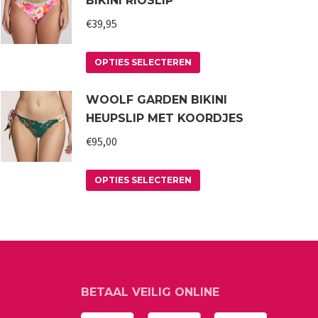
BIKINI RIOSLIP
€
39,95
Dit
OPTIES SELECTEREN
product
WOOLF GARDEN BIKINI
heeft
HEUPSLIP MET KOORDJES
meerdere
variaties.
€
95,00
Deze
Dit
optie
OPTIES SELECTEREN
product
kan
heeft
gekozen
meerdere
worden
variaties.
op
Deze
de
BETAAL VEILIG ONLINE
optie
productpagina
kan