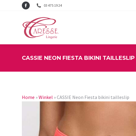
03 475 19 24
Facebook
page
opens
in
new
window
CASSIE NEON FIESTA BIKINI TAILLESLIP
Home
»
Winkel
»
CASSIE Neon Fiesta bikini tailleslip