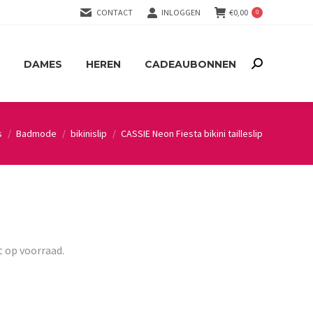
CONTACT
INLOGGEN
€
0,00
0
DAMES
HEREN
CADEAUBONNEN
Search:
DAMES
HEREN
CADEAUBONNEN
Search:
s
Badmode
bikinislip
CASSIE Neon Fiesta bikini tailleslip
t op voorraad.