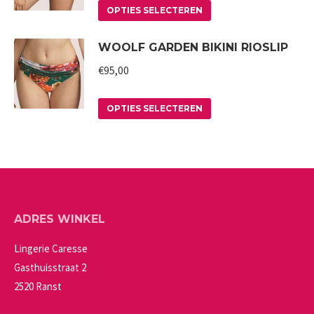
Deze
Dit
de
OPTIES SELECTEREN
optie
product
productpagina
WOOLF GARDEN BIKINI RIOSLIP
kan
heeft
gekozen
meerdere
€
95,00
worden
variaties.
op
Deze
Dit
OPTIES SELECTEREN
de
optie
product
productpagina
kan
heeft
gekozen
meerdere
worden
variaties.
op
Deze
ADRES WINKEL
de
optie
productpagina
kan
Lingerie Caresse
gekozen
Gasthuisstraat 2
worden
2520 Ranst
op