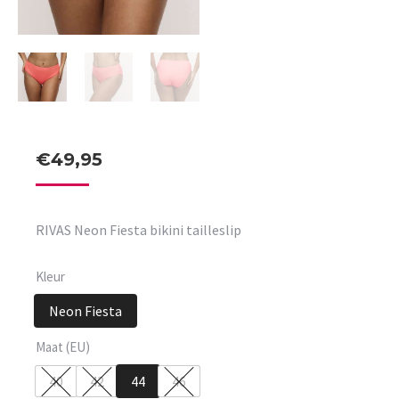
€
49,95
RIVAS Neon Fiesta bikini tailleslip
Kleur
Neon Fiesta
Maat (EU)
40
42
44
46