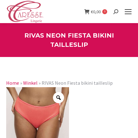
€
0,00
0
Search:
RIVAS NEON FIESTA BIKINI
TAILLESLIP
You are here:
Home
»
Winkel
»
RIVAS Neon Fiesta bikini tailleslip