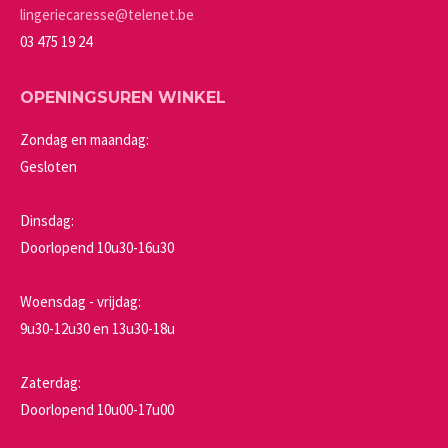
de
lingeriecaresse@telenet.be
productpagina
03 475 19 24
OPENINGSUREN WINKEL
Zondag en maandag:
Gesloten
Dinsdag:
Doorlopend 10u30-16u30
Woensdag - vrijdag:
9u30-12u30 en 13u30-18u
Zaterdag:
Doorlopend 10u00-17u00