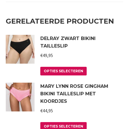
GERELATEERDE PRODUCTEN
DELRAY ZWART BIKINI
TAILLESLIP
€
49,95
Dit
OPTIES SELECTEREN
product
MARY LYNN ROSE GINGHAM
heeft
BIKINI TAILLESLIP MET
meerdere
KOORDJES
variaties.
€
44,95
Deze
optie
Dit
kan
OPTIES SELECTEREN