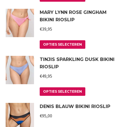
product
gekozen
MARY LYNN ROSE GINGHAM
heeft
worden
BIKINI RIOSLIP
meerdere
op
variaties.
€
39,95
de
Deze
productpagina
Dit
optie
OPTIES SELECTEREN
product
kan
TINJIS SPARKLING DUSK BIKINI
heeft
gekozen
RIOSLIP
meerdere
worden
variaties.
€
49,95
op
Deze
de
Dit
optie
productpagina
OPTIES SELECTEREN
product
kan
DENIS BLAUW BIKINI RIOSLIP
heeft
gekozen
meerdere
worden
€
95,00
variaties.
op