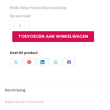
RIVAS Neon Fiesta bikini tailleslip
Op voorraad
RIVAS
Neon
TOEVOEGEN AAN WINKELWAGEN
Fiesta
bikini
tailleslip
Deel dit product
aantal
Share
Share
Share
Share
Share
on
on
on
on
on
X
Pinterest
LinkedIn
WhatsApp
Facebook
Beschrijving
Bijkomende informatie