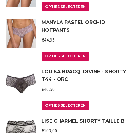
op
Deze
Dit
OPTIES SELECTEREN
de
optie
product
MANYLA PASTEL ORCHID
productpagina
kan
heeft
HOTPANTS
gekozen
meerdere
worden
variaties.
€
44,95
op
Deze
Dit
de
optie
OPTIES SELECTEREN
product
productpagina
kan
LOUISA BRACQ DIVINE - SHORTY
heeft
gekozen
T44 - ORC
meerdere
worden
variaties.
€
46,50
op
Deze
de
Dit
optie
productpagina
OPTIES SELECTEREN
product
kan
LISE CHARMEL SHORTY TAILLE B
heeft
gekozen
meerdere
worden
€
103,00