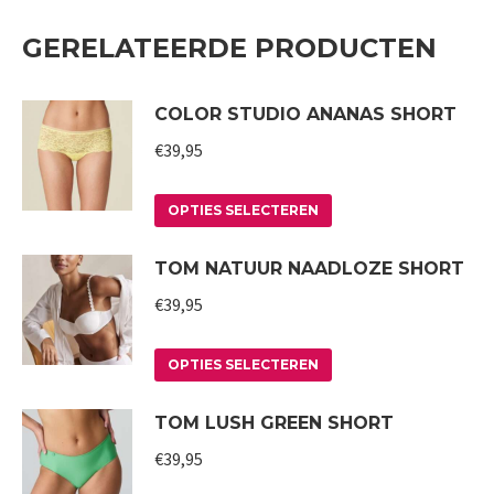
GERELATEERDE PRODUCTEN
COLOR STUDIO ANANAS SHORT
€
39,95
Dit
OPTIES SELECTEREN
product
TOM NATUUR NAADLOZE SHORT
heeft
meerdere
€
39,95
variaties.
Deze
Dit
OPTIES SELECTEREN
optie
product
TOM LUSH GREEN SHORT
kan
heeft
gekozen
meerdere
€
39,95
worden
variaties.