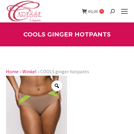
€
0,00
0
Search:
COOLS GINGER HOTPANTS
You are here:
Home
»
Winkel
»
COOLS ginger hotpants