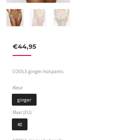
€
44,95
COOLS ginger hotpants
Kleur
ginger
Maat (EU)
40