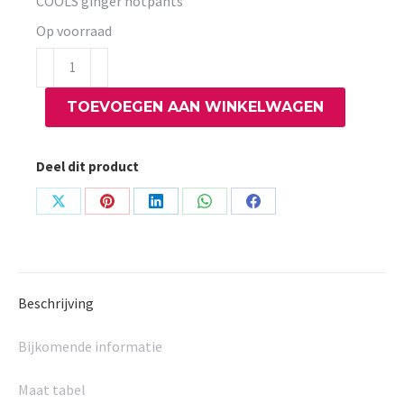
COOLS ginger hotpants
Op voorraad
COOLS
ginger
TOEVOEGEN AAN WINKELWAGEN
hotpants
aantal
Deel dit product
Share
Share
Share
Share
Share
on
on
on
on
on
X
Pinterest
LinkedIn
WhatsApp
Facebook
Beschrijving
Bijkomende informatie
Maat tabel