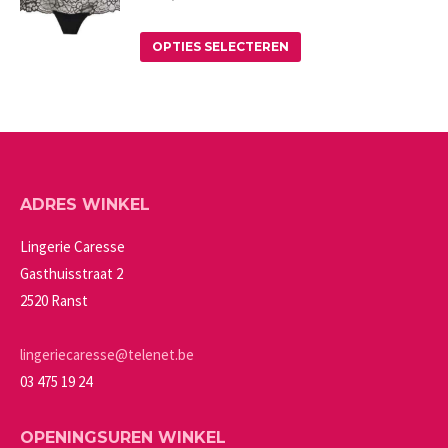
variaties.
op
Deze
Dit
de
OPTIES SELECTEREN
optie
product
productpagina
kan
heeft
gekozen
meerdere
worden
variaties.
op
Deze
ADRES WINKEL
de
optie
productpagina
kan
Lingerie Caresse
gekozen
Gasthuisstraat 2
worden
2520 Ranst
op
de
lingeriecaresse@telenet.be
productpagina
03 475 19 24
OPENINGSUREN WINKEL