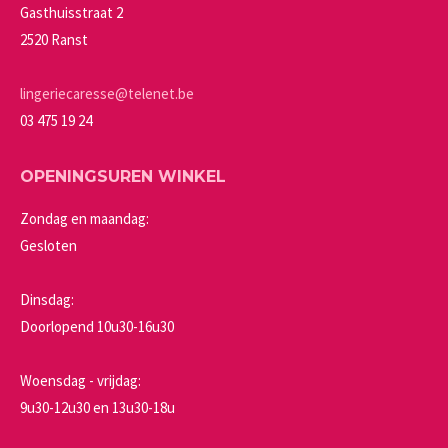
gekozen
Gasthuisstraat 2
worden
2520 Ranst
op
de
lingeriecaresse@telenet.be
productpagina
03 475 19 24
OPENINGSUREN WINKEL
Zondag en maandag:
Gesloten
Dinsdag:
Doorlopend 10u30-16u30
Woensdag - vrijdag:
9u30-12u30 en 13u30-18u