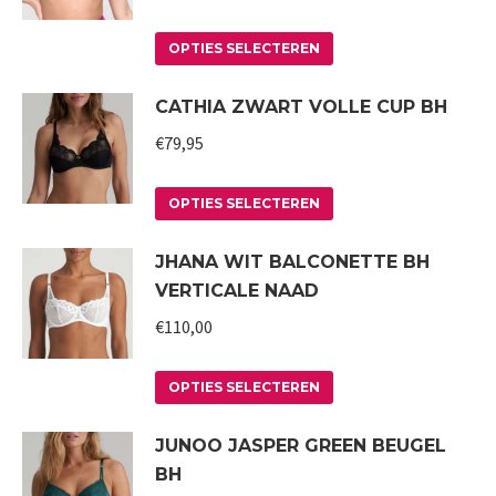
Deze
Dit
optie
OPTIES SELECTEREN
product
kan
CATHIA ZWART VOLLE CUP BH
heeft
gekozen
meerdere
worden
€
79,95
variaties.
op
Deze
Dit
de
OPTIES SELECTEREN
optie
product
productpagina
JHANA WIT BALCONETTE BH
kan
heeft
VERTICALE NAAD
gekozen
meerdere
worden
variaties.
€
110,00
op
Deze
Dit
de
optie
OPTIES SELECTEREN
product
productpagina
kan
JUNOO JASPER GREEN BEUGEL
heeft
gekozen
BH
meerdere
worden