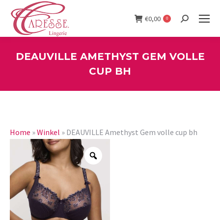
€
0,00
0
Search:
DEAUVILLE AMETHYST GEM VOLLE
CUP BH
You are here:
Home
»
Winkel
»
DEAUVILLE Amethyst Gem volle cup bh