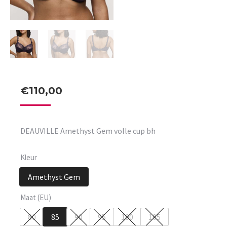
€
110,00
DEAUVILLE Amethyst Gem volle cup bh
Kleur
Amethyst Gem
Maat (EU)
80
85
90
95
100
105