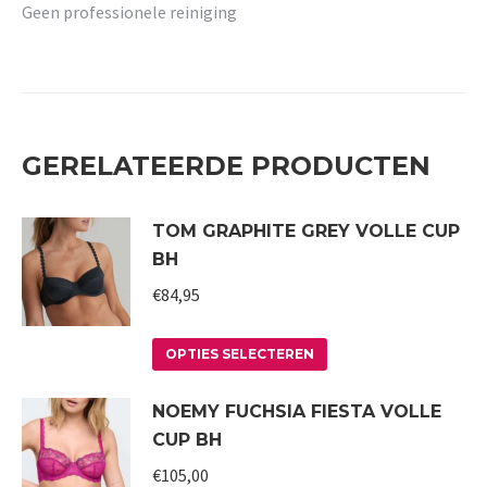
Geen professionele reiniging
GERELATEERDE PRODUCTEN
TOM GRAPHITE GREY VOLLE CUP
BH
€
84,95
Dit
OPTIES SELECTEREN
product
NOEMY FUCHSIA FIESTA VOLLE
heeft
CUP BH
meerdere
variaties.
€
105,00