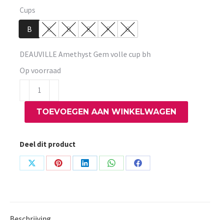
Cups
B
C
D
E
F
G
DEAUVILLE Amethyst Gem volle cup bh
Op voorraad
DEAUVILLE
Amethyst
TOEVOEGEN AAN WINKELWAGEN
Gem
volle
cup
Deel dit product
bh
aantal
Share
Share
Share
Share
Share
on
on
on
on
on
X
Pinterest
LinkedIn
WhatsApp
Facebook
Beschrijving