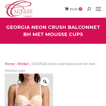
€
0,00
0
Search:
GEORGIA NEON CRUSH BALCONNET
BH MET MOUSSE CUPS
You are here:
Home
»
Winkel
»
GEORGIA neon crush balconnet bh met
mousse cups