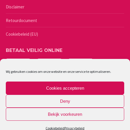
Disclaimer
Retourdocument
Cookiebeleid (EU)
BETAAL VEILIG ONLINE
Wij gebruiken cookies om onze website en onze service te optimaliseren.
Cookies accepteren
Deny
Bekijk voorkeuren
©
2026 - Lingerie Caresse | Ondernemingsnummer: 0461987244
Cookiebeleid
Privacybeleid