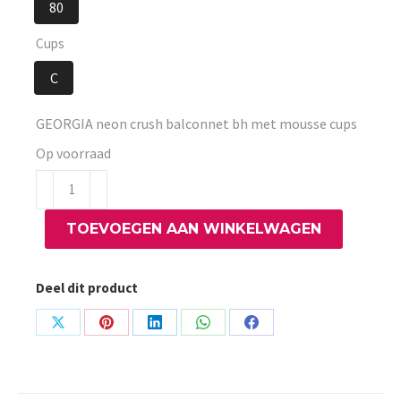
80
Cups
C
GEORGIA neon crush balconnet bh met mousse cups
Op voorraad
GEORGIA
neon
TOEVOEGEN AAN WINKELWAGEN
crush
balconnet
bh
Deel dit product
met
mousse
Share
Share
Share
Share
Share
cups
on
on
on
on
on
aantal
X
Pinterest
LinkedIn
WhatsApp
Facebook