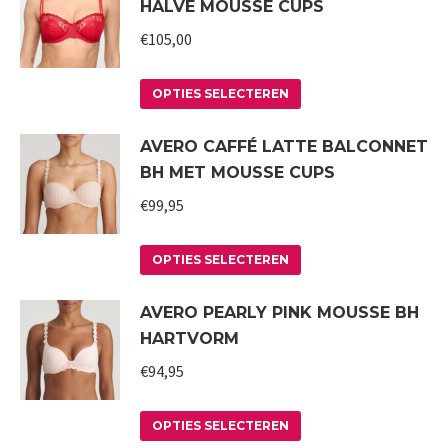
HALVE MOUSSE CUPS
meerdere
worden
variaties.
€
105,00
op
Deze
de
Dit
optie
productpagina
OPTIES SELECTEREN
product
kan
AVERO CAFFÉ LATTE BALCONNET
heeft
gekozen
BH MET MOUSSE CUPS
meerdere
worden
variaties.
€
99,95
op
Deze
de
Dit
optie
productpagina
OPTIES SELECTEREN
product
kan
AVERO PEARLY PINK MOUSSE BH
heeft
gekozen
HARTVORM
meerdere
worden
variaties.
€
94,95
op
Deze
de
Dit
optie
productpagina
OPTIES SELECTEREN