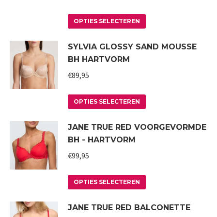
Dit
OPTIES SELECTEREN
product
SYLVIA GLOSSY SAND MOUSSE
heeft
BH HARTVORM
meerdere
variaties.
€
89,95
Deze
Dit
optie
OPTIES SELECTEREN
product
kan
JANE TRUE RED VOORGEVORMDE
heeft
gekozen
BH - HARTVORM
meerdere
worden
variaties.
€
99,95
op
Deze
de
Dit
optie
productpagina
OPTIES SELECTEREN
product
kan
JANE TRUE RED BALCONETTE
heeft
gekozen