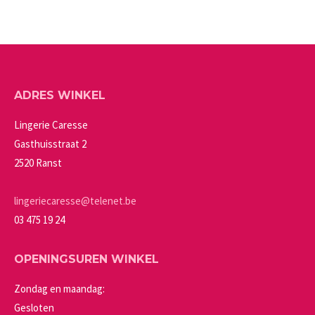
product
kan
heeft
gekozen
meerdere
worden
variaties.
op
Deze
de
ADRES WINKEL
optie
productpagina
kan
Lingerie Caresse
gekozen
Gasthuisstraat 2
worden
2520 Ranst
op
de
lingeriecaresse@telenet.be
productpagina
03 475 19 24
OPENINGSUREN WINKEL
Zondag en maandag:
Gesloten