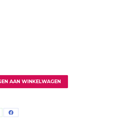
EN AAN WINKELWAGEN
are
Share
on