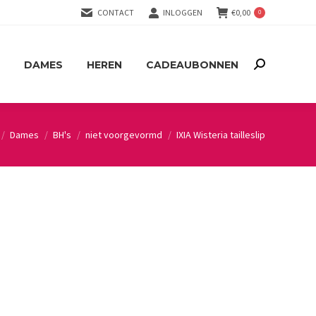
CONTACT
INLOGGEN
€
0,00
0
DAMES
HEREN
CADEAUBONNEN
Search:
DAMES
HEREN
CADEAUBONNEN
Search:
Dames
BH's
niet voorgevormd
IXIA Wisteria tailleslip
e here: