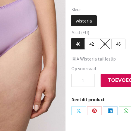
Kleur
wisteria
Maat (EU)
40
42
44
46
IXIA Wisteria tailleslip
Op voorraad
IXIA
TOEVOEG
Wisteria
tailleslip
Deel dit product
aantal
Share
Share
Share
Sh
on
on
on
on