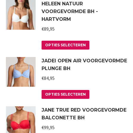
HELEEN NATUUR
heeft
VOORGEVORMDE BH -
meerdere
HARTVORM
variaties.
€
89,95
Deze
optie
Dit
kan
OPTIES SELECTEREN
product
gekozen
JADEI OPEN AIR VOORGEVORMDE
heeft
worden
PLUNGE BH
meerdere
op
variaties.
€
84,95
de
Deze
productpagina
Dit
optie
OPTIES SELECTEREN
product
kan
JANE TRUE RED VOORGEVORMDE
heeft
gekozen
BALCONETTE BH
meerdere
worden
variaties.
€
99,95
op