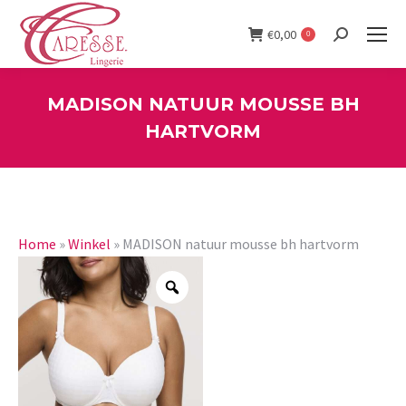
€
0,00
0
Search:
MADISON NATUUR MOUSSE BH
HARTVORM
You are here:
Home
»
Winkel
»
MADISON natuur mousse bh hartvorm