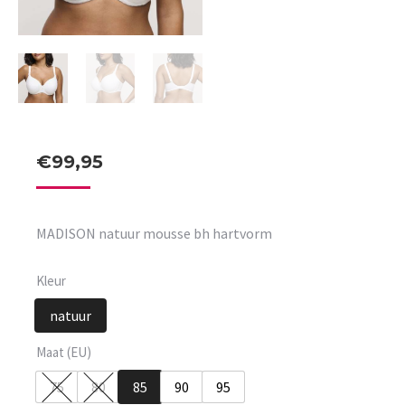
€
99,95
MADISON natuur mousse bh hartvorm
Kleur
natuur
Maat (EU)
75
80
85
90
95