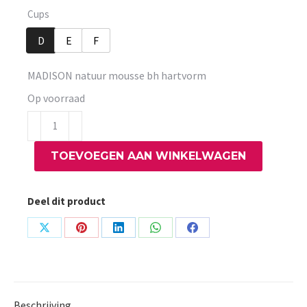
Cups
D
E
F
MADISON natuur mousse bh hartvorm
Op voorraad
MADISON
natuur
TOEVOEGEN AAN WINKELWAGEN
mousse
bh
hartvorm
Deel dit product
aantal
Share
Share
Share
Share
Share
on
on
on
on
on
X
Pinterest
LinkedIn
WhatsApp
Facebook
Beschrijving