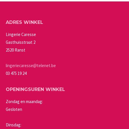
meerdere
worden
variaties.
op
Deze
de
ADRES WINKEL
optie
productpagina
kan
Lingerie Caresse
gekozen
Gasthuisstraat 2
worden
2520 Ranst
op
de
lingeriecaresse@telenet.be
productpagina
03 475 19 24
OPENINGSUREN WINKEL
Zondag en maandag:
Gesloten
Dinsdag: