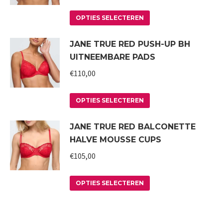
Deze
de
Dit
optie
productpagina
OPTIES SELECTEREN
product
kan
JANE TRUE RED PUSH-UP BH
heeft
gekozen
UITNEEMBARE PADS
meerdere
worden
variaties.
€
110,00
op
Deze
de
Dit
optie
productpagina
OPTIES SELECTEREN
product
kan
JANE TRUE RED BALCONETTE
heeft
gekozen
HALVE MOUSSE CUPS
meerdere
worden
variaties.
€
105,00
op
Deze
de
Dit
optie
productpagina
OPTIES SELECTEREN
product
kan
heeft
gekozen