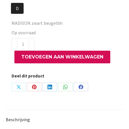
D
MADISON zwart beugelbh
Op voorraad
MADISON
zwart
TOEVOEGEN AAN WINKELWAGEN
beugelbh
aantal
Deel dit product
Share
Share
Share
Share
Share
on
on
on
on
on
X
Pinterest
LinkedIn
WhatsApp
Facebook
Beschrijving