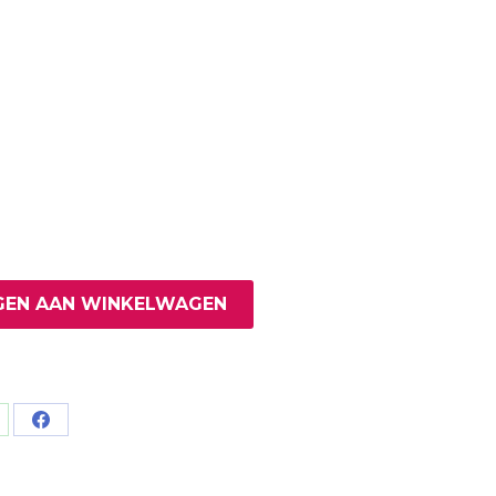
EN AAN WINKELWAGEN
are
Share
on