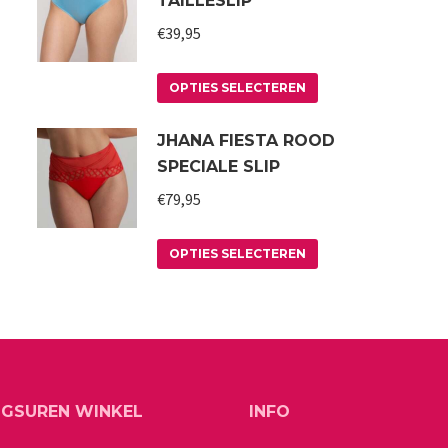
TAILLESLIP
€
39,95
Dit
OPTIES SELECTEREN
product
JHANA FIESTA ROOD
heeft
SPECIALE SLIP
meerdere
variaties.
€
79,95
Deze
Dit
optie
OPTIES SELECTEREN
product
kan
heeft
gekozen
meerdere
worden
variaties.
op
Deze
de
NGSUREN WINKEL
INFO
optie
a
productpagina
kan