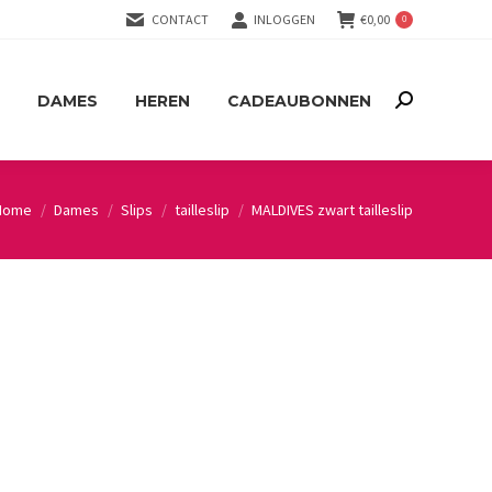
CONTACT
INLOGGEN
€
0,00
0
DAMES
HEREN
CADEAUBONNEN
Search:
DAMES
HEREN
CADEAUBONNEN
Search:
Home
Dames
Slips
tailleslip
MALDIVES zwart tailleslip
You are here: