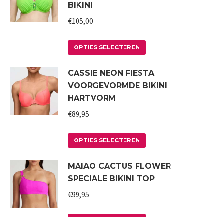
BIKINI
variaties.
€
105,00
Deze
optie
Dit
kan
OPTIES SELECTEREN
product
gekozen
CASSIE NEON FIESTA
heeft
worden
VOORGEVORMDE BIKINI
meerdere
op
HARTVORM
variaties.
de
€
89,95
Deze
productpagina
optie
Dit
kan
OPTIES SELECTEREN
product
gekozen
MAIAO CACTUS FLOWER
heeft
worden
SPECIALE BIKINI TOP
meerdere
op
variaties.
€
99,95
de
Deze
productpagina