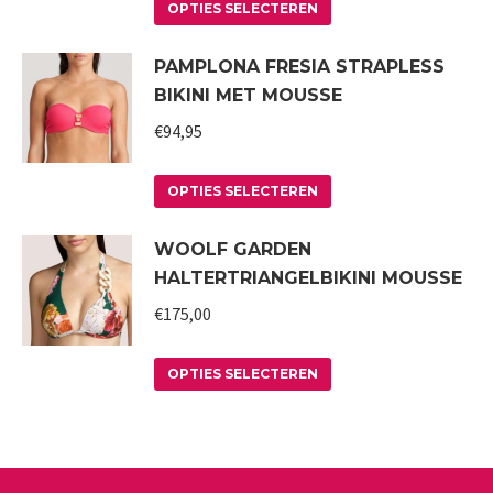
Dit
optie
OPTIES SELECTEREN
product
kan
PAMPLONA FRESIA STRAPLESS
heeft
gekozen
BIKINI MET MOUSSE
meerdere
worden
variaties.
€
94,95
op
Deze
de
Dit
optie
productpagina
OPTIES SELECTEREN
product
kan
WOOLF GARDEN
heeft
gekozen
HALTERTRIANGELBIKINI MOUSSE
meerdere
worden
variaties.
€
175,00
op
Deze
de
Dit
optie
productpagina
OPTIES SELECTEREN
product
kan
heeft
gekozen
meerdere
worden