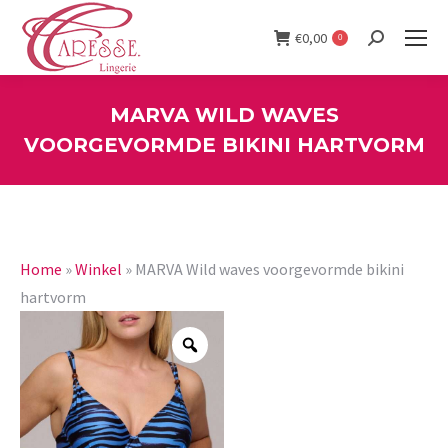
€
0,00
0
Search:
MARVA WILD WAVES
VOORGEVORMDE BIKINI HARTVORM
You are here:
Home
»
Winkel
»
MARVA Wild waves voorgevormde bikini
hartvorm