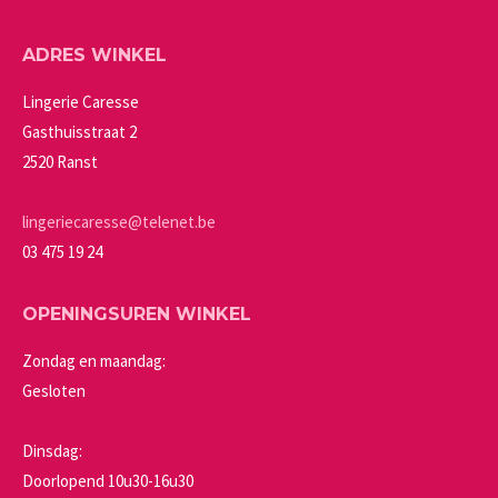
variaties.
op
Deze
de
ADRES WINKEL
optie
productpagina
kan
Lingerie Caresse
gekozen
Gasthuisstraat 2
worden
2520 Ranst
op
de
lingeriecaresse@telenet.be
productpagina
03 475 19 24
OPENINGSUREN WINKEL
Zondag en maandag:
Gesloten
Dinsdag:
Doorlopend 10u30-16u30