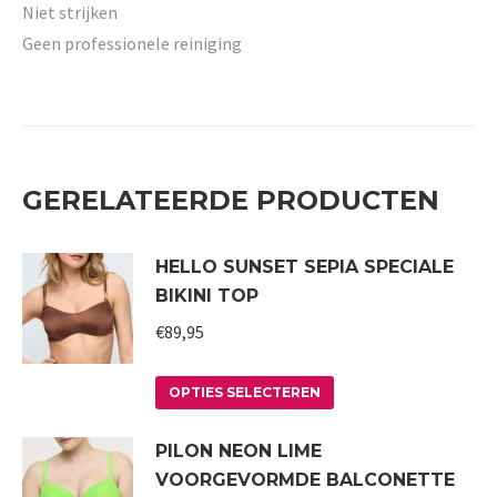
Niet strijken
Geen professionele reiniging
GERELATEERDE PRODUCTEN
HELLO SUNSET SEPIA SPECIALE
BIKINI TOP
€
89,95
Dit
OPTIES SELECTEREN
product
PILON NEON LIME
heeft
VOORGEVORMDE BALCONETTE
meerdere