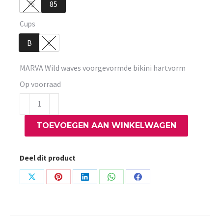
75
85
Cups
B
C
MARVA Wild waves voorgevormde bikini hartvorm
Op voorraad
MARVA
Wild
TOEVOEGEN AAN WINKELWAGEN
waves
voorgevormde
bikini
Deel dit product
hartvorm
aantal
Share
Share
Share
Share
Share
on
on
on
on
on
X
Pinterest
LinkedIn
WhatsApp
Facebook