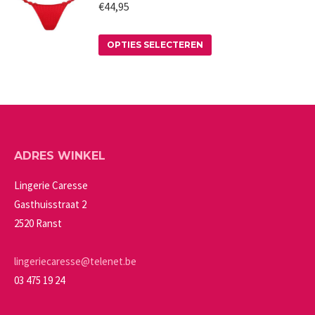
gekozen
meerdere
€
44,95
worden
variaties.
op
Deze
Dit
OPTIES SELECTEREN
de
optie
product
productpagina
kan
heeft
gekozen
meerdere
worden
variaties.
op
Deze
ADRES WINKEL
de
optie
productpagina
kan
Lingerie Caresse
gekozen
Gasthuisstraat 2
worden
2520 Ranst
op
de
lingeriecaresse@telenet.be
productpagina
03 475 19 24