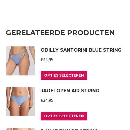
GERELATEERDE PRODUCTEN
ODILLY SANTORINI BLUE STRING
€
44,95
Dit
OPTIES SELECTEREN
product
JADEI OPEN AIR STRING
heeft
meerdere
€
34,95
variaties.
Deze
Dit
OPTIES SELECTEREN
optie
product