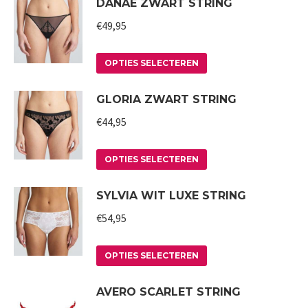
DANAE ZWART STRING
kan
heeft
gekozen
meerdere
€
49,95
worden
variaties.
op
Deze
Dit
OPTIES SELECTEREN
de
optie
product
GLORIA ZWART STRING
productpagina
kan
heeft
gekozen
meerdere
€
44,95
worden
variaties.
op
Deze
Dit
OPTIES SELECTEREN
de
optie
product
SYLVIA WIT LUXE STRING
productpagina
kan
heeft
gekozen
meerdere
€
54,95
worden
variaties.
op
Deze
Dit
OPTIES SELECTEREN
de
optie
product
AVERO SCARLET STRING
productpagina
kan
heeft