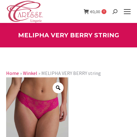
€
0,00
0
Search:
MELIPHA VERY BERRY STRING
You are here:
Home
»
Winkel
»
MELIPHA VERY BERRY string