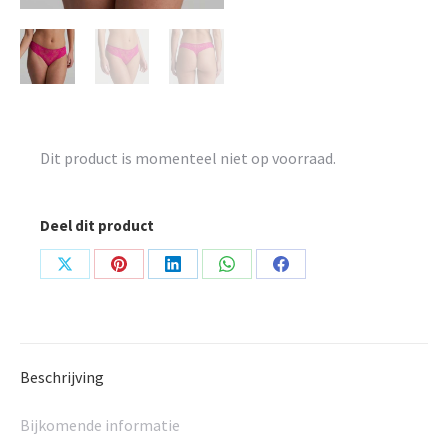
Dit product is momenteel niet op voorraad.
Deel dit product
Share
Share
Share
Share
Share
on
on
on
on
on
X
Pinterest
LinkedIn
WhatsApp
Facebook
Beschrijving
Bijkomende informatie