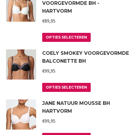
VOORGEVORMDE BH -
meerdere
HARTVORM
variaties.
€
89,95
Deze
optie
Dit
kan
OPTIES SELECTEREN
product
gekozen
COELY SMOKEY VOORGEVORMDE
heeft
worden
BALCONETTE BH
meerdere
op
variaties.
€
99,95
de
Deze
productpagina
Dit
optie
OPTIES SELECTEREN
product
kan
JANE NATUUR MOUSSE BH
heeft
gekozen
HARTVORM
meerdere
worden
variaties.
€
99,95
op
Deze
de