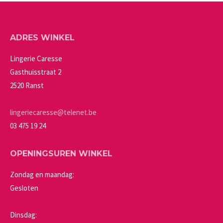
worden
variaties.
op
Deze
de
ADRES WINKEL
optie
productpagina
kan
Lingerie Caresse
gekozen
Gasthuisstraat 2
worden
2520 Ranst
op
de
lingeriecaresse@telenet.be
productpagina
03 475 19 24
OPENINGSUREN WINKEL
Zondag en maandag:
Gesloten
Dinsdag: