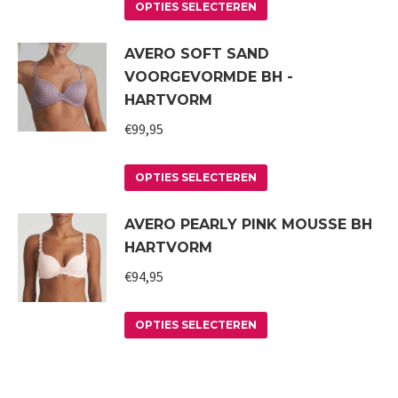
Dit
optie
productpagina
OPTIES SELECTEREN
product
kan
AVERO SOFT SAND
heeft
gekozen
VOORGEVORMDE BH -
meerdere
worden
HARTVORM
variaties.
op
€
99,95
Deze
de
optie
productpagina
Dit
kan
OPTIES SELECTEREN
product
gekozen
AVERO PEARLY PINK MOUSSE BH
heeft
worden
HARTVORM
meerdere
op
variaties.
€
94,95
de
Deze
productpagina
Dit
optie
OPTIES SELECTEREN
product
kan
heeft
gekozen
meerdere