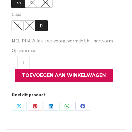
75
80
85
Cups
B
C
D
MELIPHA Wild citrus voorgevormde bh – hartvorm
Op voorraad
MELIPHA
Wild
TOEVOEGEN AAN WINKELWAGEN
citrus
voorgevormde
bh
Deel dit product
-
hartvorm
Share
Share
Share
Share
Share
aantal
on
on
on
on
on
X
Pinterest
LinkedIn
WhatsApp
Facebook