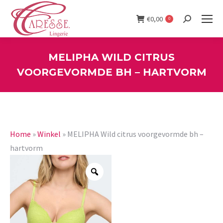
€
0,00
0
Search:
MELIPHA WILD CITRUS
VOORGEVORMDE BH – HARTVORM
You are here:
Home
»
Winkel
»
MELIPHA Wild citrus voorgevormde bh –
hartvorm