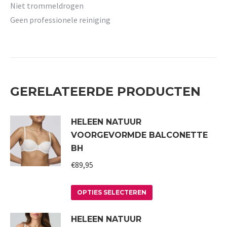
Niet trommeldrogen
Geen professionele reiniging
GERELATEERDE PRODUCTEN
HELEEN NATUUR
VOORGEVORMDE BALCONETTE
BH
€
89,95
Dit
OPTIES SELECTEREN
product
HELEEN NATUUR
heeft