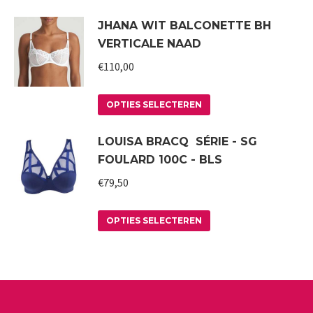
product
kan
JHANA WIT BALCONETTE BH
heeft
gekozen
VERTICALE NAAD
meerdere
worden
variaties.
€
110,00
op
Deze
de
Dit
optie
productpagina
OPTIES SELECTEREN
product
kan
LOUISA BRACQ SÉRIE - SG
heeft
gekozen
FOULARD 100C - BLS
meerdere
worden
variaties.
€
79,50
op
Deze
de
Dit
optie
productpagina
OPTIES SELECTEREN
product
kan
heeft
gekozen
meerdere
worden
variaties.
op