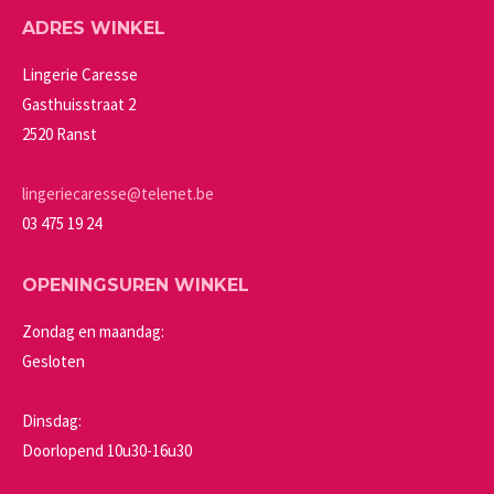
Deze
de
ADRES WINKEL
optie
productpagina
kan
Lingerie Caresse
gekozen
Gasthuisstraat 2
worden
2520 Ranst
op
de
lingeriecaresse@telenet.be
productpagina
03 475 19 24
OPENINGSUREN WINKEL
Zondag en maandag:
Gesloten
Dinsdag:
Doorlopend 10u30-16u30