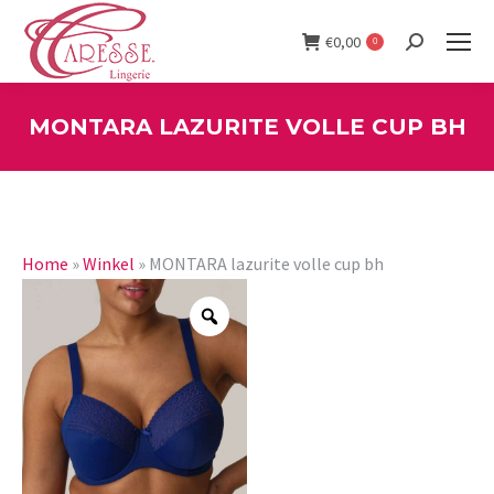
€
0,00
0
Search:
MONTARA LAZURITE VOLLE CUP BH
You are here:
Home
»
Winkel
»
MONTARA lazurite volle cup bh