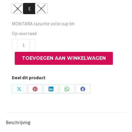
D
E
F
MONTARA lazurite volle cup bh
Op voorraad
MONTARA
lazurite
TOEVOEGEN AAN WINKELWAGEN
volle
cup
bh
Deel dit product
aantal
Share
Share
Share
Share
Share
on
on
on
on
on
X
Pinterest
LinkedIn
WhatsApp
Facebook
Beschrijving