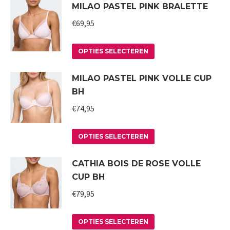
MILAO PASTEL PINK BRALETTE
heeft
meerdere
€
69,95
variaties.
Deze
Dit
OPTIES SELECTEREN
optie
product
MILAO PASTEL PINK VOLLE CUP
kan
heeft
BH
gekozen
meerdere
worden
variaties.
€
74,95
op
Deze
Dit
de
optie
OPTIES SELECTEREN
product
productpagina
kan
CATHIA BOIS DE ROSE VOLLE
heeft
gekozen
CUP BH
meerdere
worden
variaties.
€
79,95
op
Deze
de
Dit
optie
productpagina
OPTIES SELECTEREN