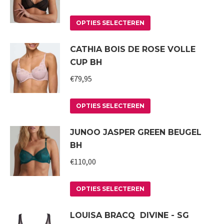
worden
variaties.
op
Deze
Dit
OPTIES SELECTEREN
de
optie
product
CATHIA BOIS DE ROSE VOLLE
productpagina
kan
heeft
CUP BH
gekozen
meerdere
worden
variaties.
€
79,95
op
Deze
Dit
de
optie
OPTIES SELECTEREN
product
productpagina
kan
JUNOO JASPER GREEN BEUGEL
heeft
gekozen
BH
meerdere
worden
variaties.
€
110,00
op
Deze
de
Dit
optie
productpagina
OPTIES SELECTEREN
product
kan
LOUISA BRACQ DIVINE - SG
heeft
gekozen