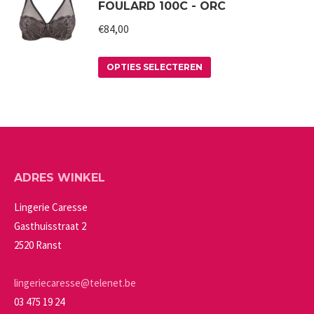
FOULARD 100C - ORC
meerdere
worden
variaties.
€
84,00
op
Deze
de
Dit
optie
productpagina
OPTIES SELECTEREN
product
kan
heeft
gekozen
meerdere
worden
variaties.
op
Deze
de
ADRES WINKEL
optie
productpagina
kan
Lingerie Caresse
gekozen
Gasthuisstraat 2
worden
2520 Ranst
op
de
lingeriecaresse@telenet.be
productpagina
03 475 19 24