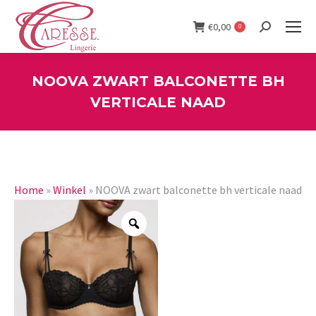
€
0,00
0
Search:
NOOVA ZWART BALCONETTE BH
VERTICALE NAAD
You are here:
Home
»
Winkel
»
NOOVA zwart balconette bh verticale naad