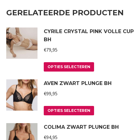
GERELATEERDE PRODUCTEN
CYRILE CRYSTAL PINK VOLLE CUP
BH
€
79,95
Dit
OPTIES SELECTEREN
product
AVEN ZWART PLUNGE BH
heeft
meerdere
€
99,95
variaties.
Deze
Dit
OPTIES SELECTEREN
optie
product
COLIMA ZWART PLUNGE BH
kan
heeft
gekozen
meerdere
€
94,95