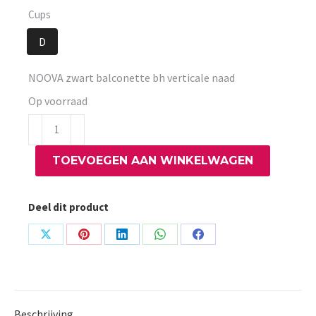
Cups
D
NOOVA zwart balconette bh verticale naad
Op voorraad
NOOVA
zwart
TOEVOEGEN AAN WINKELWAGEN
balconette
bh
verticale
Deel dit product
naad
aantal
Share
Share
Share
Share
Share
on
on
on
on
on
X
Pinterest
LinkedIn
WhatsApp
Facebook
Beschrijving