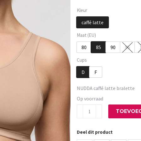
Kleur
caffé latte
Maat (EU)
80
85
90
95
Cups
D
F
NUDDA caffé latte bralette
Op voorraad
NUDDA
TOEVOEG
caffé
latte
Deel dit product
bralette