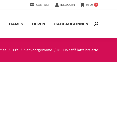
CONTACT
INLOGGEN
€
0,00
0
DAMES
HEREN
CADEAUBONNEN
Search:
DAMES
HEREN
CADEAUBONNEN
Search:
ames
BH's
niet voorgevormd
NUDDA caffé latte bralette
re: