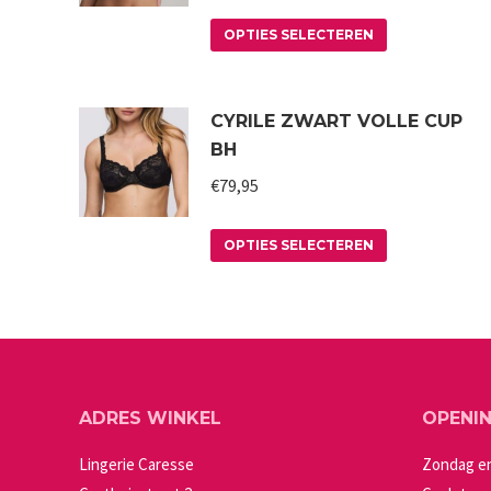
Dit
OPTIES SELECTEREN
product
heeft
CYRILE ZWART VOLLE CUP
meerdere
BH
variaties.
€
79,95
Deze
optie
Dit
kan
OPTIES SELECTEREN
product
gekozen
heeft
worden
meerdere
op
variaties.
de
Deze
productpagin
ADRES WINKEL
OPENI
optie
kan
Lingerie Caresse
Zondag e
gekozen