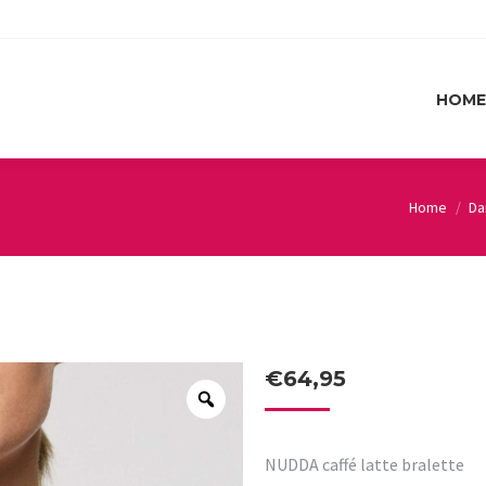
HOME
HOME
Home
D
You are he
€
64,95
NUDDA caffé latte bralette