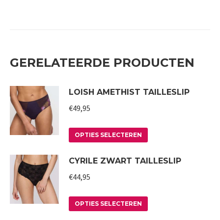
GERELATEERDE PRODUCTEN
LOISH AMETHIST TAILLESLIP
€
49,95
Dit
OPTIES SELECTEREN
product
CYRILE ZWART TAILLESLIP
heeft
meerdere
€
44,95
variaties.
Deze
Dit
OPTIES SELECTEREN
optie
product