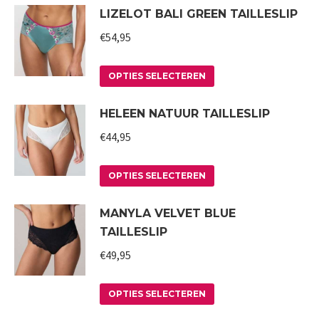
LIZELOT BALI GREEN TAILLESLIP
kan
heeft
gekozen
meerdere
€
54,95
worden
variaties.
op
Deze
Dit
OPTIES SELECTEREN
de
optie
product
HELEEN NATUUR TAILLESLIP
productpagina
kan
heeft
gekozen
meerdere
€
44,95
worden
variaties.
op
Deze
Dit
OPTIES SELECTEREN
de
optie
product
MANYLA VELVET BLUE
productpagina
kan
heeft
TAILLESLIP
gekozen
meerdere
worden
variaties.
€
49,95
op
Deze
Dit
de
optie
OPTIES SELECTEREN
product
productpagina
kan