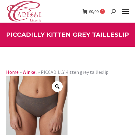
€
0,00
0
Search:
PICCADILLY KITTEN GREY TAILLESLIP
You are here:
Home
»
Winkel
»
PICCADILLY Kitten grey tailleslip