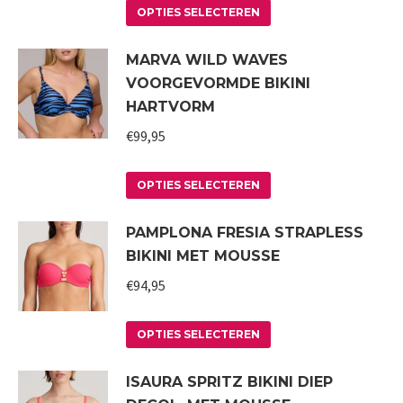
Dit
optie
OPTIES SELECTEREN
product
kan
MARVA WILD WAVES
heeft
gekozen
VOORGEVORMDE BIKINI
meerdere
worden
HARTVORM
variaties.
op
€
99,95
Deze
de
optie
productpagina
Dit
kan
OPTIES SELECTEREN
product
gekozen
PAMPLONA FRESIA STRAPLESS
heeft
worden
BIKINI MET MOUSSE
meerdere
op
variaties.
€
94,95
de
Deze
productpagina
Dit
optie
OPTIES SELECTEREN
product
kan
ISAURA SPRITZ BIKINI DIEP
heeft
gekozen