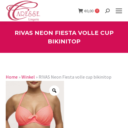
€
0,00
0
Search:
RIVAS NEON FIESTA VOLLE CUP
BIKINITOP
You are here:
Home
»
Winkel
»
RIVAS Neon Fiesta volle cup bikinitop