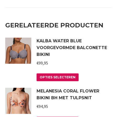
GERELATEERDE PRODUCTEN
KALBA WATER BLUE
VOORGEVORMDE BALCONETTE
BIKINI
€
99,95
Dit
OPTIES SELECTEREN
product
MELANESIA CORAL FLOWER
heeft
BIKINI BH MET TULPSNIT
meerdere
variaties.
€
94,95
Deze