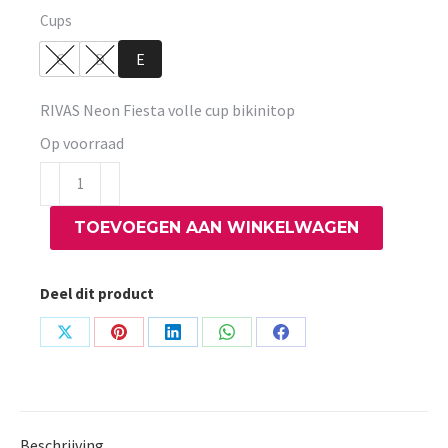
Cups
C
D
E
RIVAS Neon Fiesta volle cup bikinitop
Op voorraad
RIVAS
Neon
TOEVOEGEN AAN WINKELWAGEN
Fiesta
volle
cup
Deel dit product
bikinitop
aantal
Share
Share
Share
Share
Share
on
on
on
on
on
X
Pinterest
LinkedIn
WhatsApp
Facebook
Beschrijving