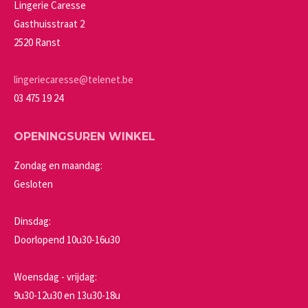
kan
Lingerie Caresse
gekozen
Gasthuisstraat 2
worden
2520 Ranst
op
de
lingeriecaresse@telenet.be
productpagina
03 475 19 24
OPENINGSUREN WINKEL
Zondag en maandag:
Gesloten
Dinsdag:
Doorlopend 10u30-16u30
Woensdag - vrijdag:
9u30-12u30 en 13u30-18u