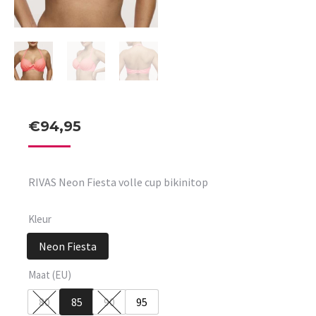
€
94,95
RIVAS Neon Fiesta volle cup bikinitop
Kleur
Neon Fiesta
Maat (EU)
80
85
90
95