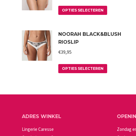
Dit
OPTIES SELECTEREN
product
heeft
NOORAH BLACK&BLUSH
meerdere
RIOSLIP
variaties.
€
39,95
Deze
optie
Dit
kan
OPTIES SELECTEREN
product
gekozen
heeft
worden
meerdere
op
variaties.
de
Deze
productpagin
ADRES WINKEL
OPENI
optie
kan
Lingerie Caresse
Zondag e
gekozen