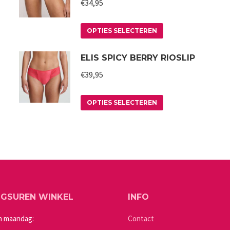
€
34,95
Dit
OPTIES SELECTEREN
product
ELIS SPICY BERRY RIOSLIP
heeft
meerdere
€
39,95
variaties.
Deze
Dit
OPTIES SELECTEREN
optie
product
kan
heeft
gekozen
meerdere
worden
variaties.
op
Deze
de
optie
a
NGSUREN WINKEL
INFO
productpagina
kan
gekozen
n maandag:
Contact