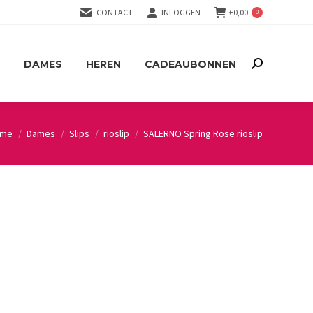
CONTACT
INLOGGEN
€
0,00
0
DAMES
HEREN
CADEAUBONNEN
Search:
DAMES
HEREN
CADEAUBONNEN
Search:
ome
Dames
Slips
rioslip
SALERNO Spring Rose rioslip
u are here: