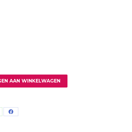
EN AAN WINKELWAGEN
are
Share
on