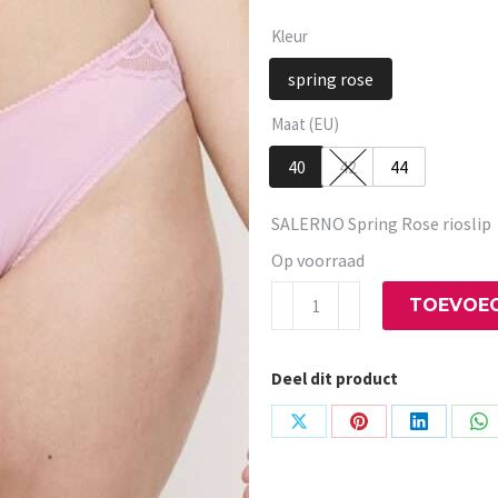
Kleur
spring rose
Maat (EU)
40
42
44
SALERNO Spring Rose rioslip
Op voorraad
SALERNO
TOEVOEG
Spring
Rose
Deel dit product
rioslip
aantal
Share
Share
Share
Sh
on
on
on
on