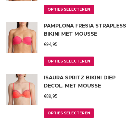
Deze
de
Dit
optie
productpagina
OPTIES SELECTEREN
product
kan
PAMPLONA FRESIA STRAPLESS
heeft
gekozen
BIKINI MET MOUSSE
meerdere
worden
variaties.
€
94,95
op
Deze
de
Dit
optie
productpagina
OPTIES SELECTEREN
product
kan
ISAURA SPRITZ BIKINI DIEP
heeft
gekozen
DECOL. MET MOUSSE
meerdere
worden
variaties.
€
89,95
op
Deze
de
Dit
optie
productpagina
OPTIES SELECTEREN
product
kan
heeft
gekozen
meerdere
worden