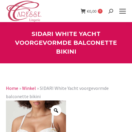
€
0,00
0
Search:
SIDARI WHITE YACHT
VOORGEVORMDE BALCONETTE
BIKINI
You are here:
Home
»
Winkel
»
SIDARI White Yacht voorgevormde
balconette bikini