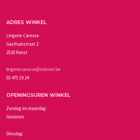
variaties.
op
Deze
de
ADRES WINKEL
optie
productpagina
kan
Lingerie Caresse
gekozen
Gasthuisstraat 2
worden
2520 Ranst
op
de
lingeriecaresse@telenet.be
productpagina
03 475 19 24
OPENINGSUREN WINKEL
Zondag en maandag:
Gesloten
Dinsdag: