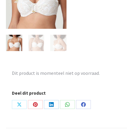
Dit product is momenteel niet op voorraad.
Deel dit product
Share
Share
Share
Share
Share
on
on
on
on
on
X
Pinterest
LinkedIn
WhatsApp
Facebook