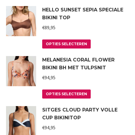
product
HELLO SUNSET SEPIA SPECIALE
heeft
BIKINI TOP
meerdere
variaties.
€
89,95
Deze
Dit
optie
OPTIES SELECTEREN
product
kan
MELANESIA CORAL FLOWER
heeft
gekozen
BIKINI BH MET TULPSNIT
meerdere
worden
variaties.
€
94,95
op
Deze
de
Dit
optie
productpagina
OPTIES SELECTEREN
product
kan
SITGES CLOUD PARTY VOLLE
heeft
gekozen
CUP BIKINITOP
meerdere
worden
variaties.
€
94,95
op