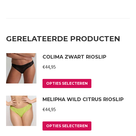
GERELATEERDE PRODUCTEN
COLIMA ZWART RIOSLIP
€
44,95
Dit
OPTIES SELECTEREN
product
MELIPHA WILD CITRUS RIOSLIP
heeft
meerdere
€
44,95
variaties.
Deze
Dit
OPTIES SELECTEREN
optie
product