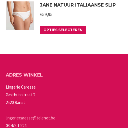
JANE NATUUR ITALIAANSE SLIP
heeft
gekozen
meerdere
worden
€
59,95
variaties.
op
Deze
Dit
de
OPTIES SELECTEREN
optie
product
productpagina
kan
heeft
gekozen
meerdere
worden
variaties.
op
Deze
ADRES WINKEL
de
optie
productpagina
kan
Lingerie Caresse
gekozen
Gasthuisstraat 2
worden
2520 Ranst
op
de
lingeriecaresse@telenet.be
productpagina
03 475 19 24