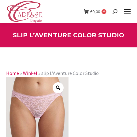
€
0,00
0
Search:
SLIP L’AVENTURE COLOR STUDIO
You are here:
Home
»
Winkel
»
slip L’Aventure Color Studio