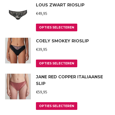
LOUS ZWART RIOSLIP
kan
heeft
gekozen
meerdere
€
49,95
worden
variaties.
op
Deze
Dit
OPTIES SELECTEREN
de
optie
product
COELY SMOKEY RIOSLIP
productpagina
kan
heeft
gekozen
meerdere
€
39,95
worden
variaties.
op
Deze
Dit
OPTIES SELECTEREN
de
optie
product
JANE RED COPPER ITALIAANSE
productpagina
kan
heeft
SLIP
gekozen
meerdere
worden
variaties.
€
59,95
op
Deze
Dit
de
optie
OPTIES SELECTEREN
product
productpagina
kan