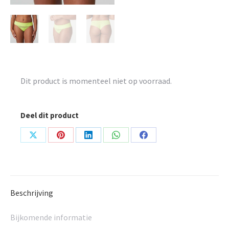
Dit product is momenteel niet op voorraad.
Deel dit product
Share
Share
Share
Share
Share
on
on
on
on
on
X
Pinterest
LinkedIn
WhatsApp
Facebook
Beschrijving
Bijkomende informatie