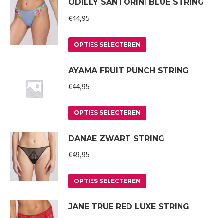
ODILLY SANTORINI BLUE STRING
kan
heeft
gekozen
meerdere
€
44,95
worden
variaties.
op
Deze
Dit
OPTIES SELECTEREN
de
optie
product
AYAMA FRUIT PUNCH STRING
productpagina
kan
heeft
gekozen
meerdere
€
44,95
worden
variaties.
op
Deze
Dit
OPTIES SELECTEREN
de
optie
product
DANAE ZWART STRING
productpagina
kan
heeft
gekozen
meerdere
€
49,95
worden
variaties.
op
Deze
Dit
OPTIES SELECTEREN
de
optie
product
JANE TRUE RED LUXE STRING
productpagina
kan
heeft