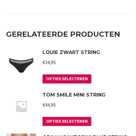
GERELATEERDE PRODUCTEN
LOUIE ZWART STRING
€
34,95
Dit
OPTIES SELECTEREN
product
TOM SMILE MINI STRING
heeft
meerdere
€
44,95
variaties.
Deze
Dit
OPTIES SELECTEREN
optie
product