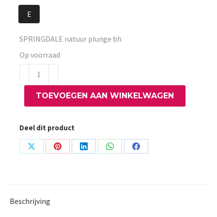
E
SPRINGDALE natuur plunge bh
Op voorraad
SPRINGDALE
natuur
TOEVOEGEN AAN WINKELWAGEN
plunge
bh
aantal
Deel dit product
Share
Share
Share
Share
Share
on
on
on
on
on
X
Pinterest
LinkedIn
WhatsApp
Facebook
Beschrijving