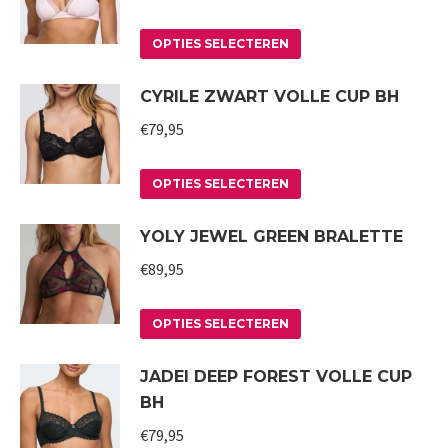
variaties.
Deze
Dit
OPTIES SELECTEREN
optie
product
CYRILE ZWART VOLLE CUP BH
kan
heeft
gekozen
meerdere
€
79,95
worden
variaties.
op
Deze
Dit
OPTIES SELECTEREN
de
optie
product
YOLY JEWEL GREEN BRALETTE
productpagina
kan
heeft
gekozen
meerdere
€
89,95
worden
variaties.
op
Deze
Dit
OPTIES SELECTEREN
de
optie
product
JADEI DEEP FOREST VOLLE CUP
productpagina
kan
heeft
BH
gekozen
meerdere
worden
variaties.
€
79,95