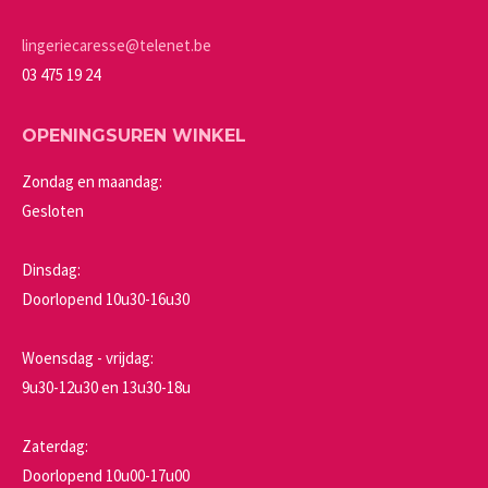
op
de
lingeriecaresse@telenet.be
productpagina
03 475 19 24
OPENINGSUREN WINKEL
Zondag en maandag:
Gesloten
Dinsdag:
Doorlopend 10u30-16u30
Woensdag - vrijdag:
9u30-12u30 en 13u30-18u
Zaterdag:
Doorlopend 10u00-17u00