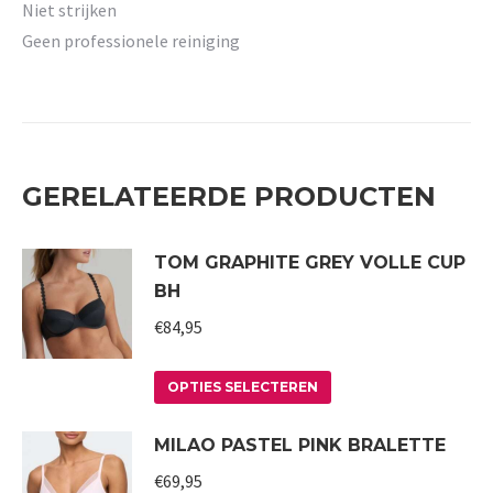
Niet strijken
Geen professionele reiniging
GERELATEERDE PRODUCTEN
TOM GRAPHITE GREY VOLLE CUP
BH
€
84,95
Dit
OPTIES SELECTEREN
product
MILAO PASTEL PINK BRALETTE
heeft
meerdere
€
69,95