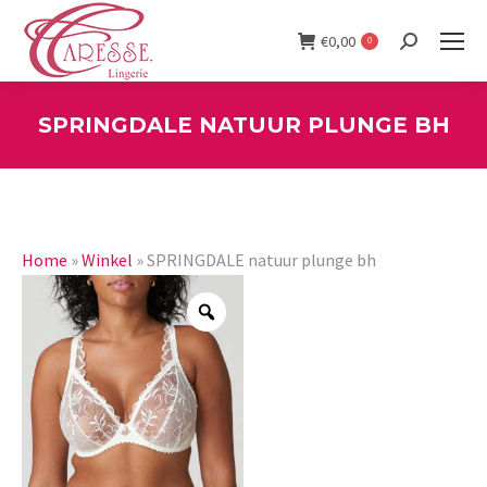
€
0,00
0
Search:
SPRINGDALE NATUUR PLUNGE BH
You are here:
Home
»
Winkel
»
SPRINGDALE natuur plunge bh