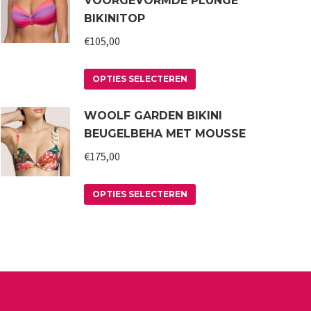
VOORGEVORMDE PLUNGE
BIKINITOP
€
105,00
Dit
OPTIES SELECTEREN
product
WOOLF GARDEN BIKINI
heeft
BEUGELBEHA MET MOUSSE
meerdere
variaties.
€
175,00
Deze
Dit
optie
OPTIES SELECTEREN
product
kan
heeft
gekozen
meerdere
worden
variaties.
op
Deze
de
optie
productpagina