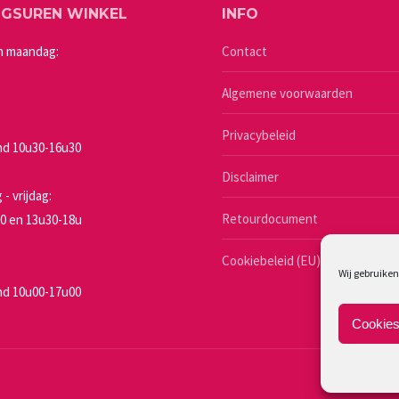
NGSUREN WINKEL
INFO
optie
kan
n maandag:
Contact
gekozen
Algemene voorwaarden
worden
op
Privacybeleid
de
a
d 10u30-16u30
productpagina
Disclaimer
- vrijdag:
Retourdocument
0 en 13u30-18u
Cookiebeleid (EU)
Wij gebruiken
d 10u00-17u00
Cookies