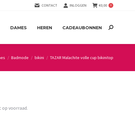
CONTACT
INLOGGEN
€
0,00
0
DAMES
HEREN
CADEAUBONNEN
Search:
DAMES
HEREN
CADEAUBONNEN
Search:
mes
Badmode
bikini
TAZAR Malachite volle cup bikinitop
:
t op voorraad.