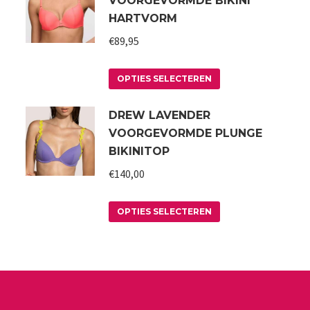
VOORGEVORMDE BIKINI
HARTVORM
€
89,95
Dit
OPTIES SELECTEREN
product
DREW LAVENDER
heeft
VOORGEVORMDE PLUNGE
meerdere
BIKINITOP
variaties.
€
140,00
Deze
optie
Dit
kan
OPTIES SELECTEREN
product
gekozen
heeft
worden
meerdere
op
variaties.
de
a
Deze
productpagina