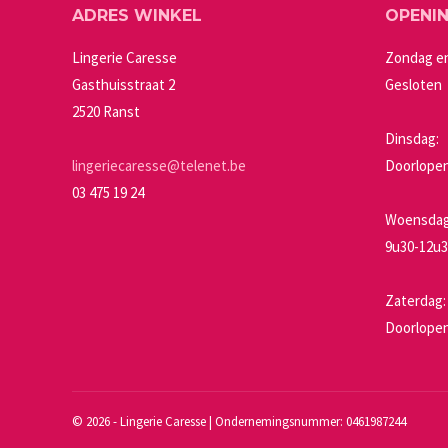
ADRES WINKEL
OPENI
kan
gekozen
Lingerie Caresse
Zondag e
worden
Gasthuisstraat 2
Gesloten
op
2520 Ranst
de
Dinsdag:
productpagin
lingeriecaresse@telenet.be
Doorlopen
03 475 19 24
Woensdag 
9u30-12u3
Zaterdag:
Doorlopen
©
2026 - Lingerie Caresse | Ondernemingsnummer: 0461987244