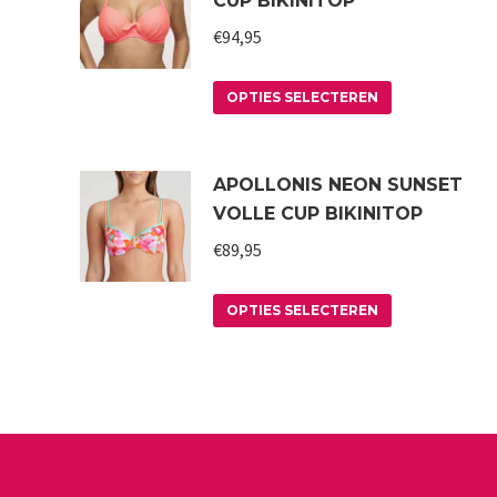
CUP BIKINITOP
€
94,95
Dit
OPTIES SELECTEREN
product
heeft
APOLLONIS NEON SUNSET
meerdere
VOLLE CUP BIKINITOP
variaties.
€
89,95
Deze
optie
Dit
kan
OPTIES SELECTEREN
product
gekozen
heeft
worden
meerdere
op
variaties.
de
Deze
productpagin
optie