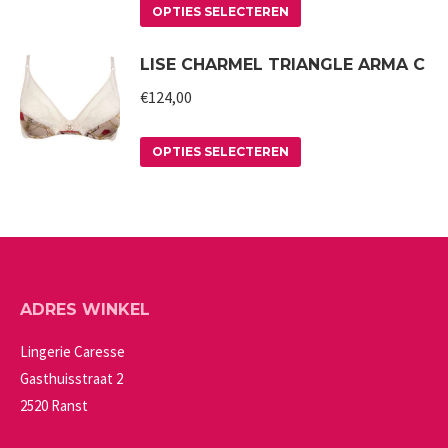
Dit
de
optie
OPTIES SELECTEREN
product
productpagina
kan
LISE CHARMEL TRIANGLE ARMA C
heeft
gekozen
meerdere
worden
€
124,00
variaties.
op
Deze
Dit
de
OPTIES SELECTEREN
optie
product
productpagina
kan
heeft
gekozen
meerdere
worden
variaties.
op
Deze
ADRES WINKEL
de
optie
productpagina
kan
Lingerie Caresse
gekozen
Gasthuisstraat 2
worden
2520 Ranst
op