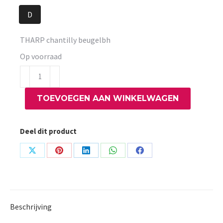
D
THARP chantilly beugelbh
Op voorraad
THARP
chantilly
TOEVOEGEN AAN WINKELWAGEN
beugelbh
aantal
Deel dit product
Share
Share
Share
Share
Share
on
on
on
on
on
X
Pinterest
LinkedIn
WhatsApp
Facebook
Beschrijving