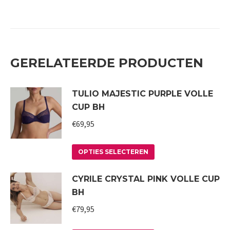
GERELATEERDE PRODUCTEN
TULIO MAJESTIC PURPLE VOLLE
CUP BH
€
69,95
Dit
OPTIES SELECTEREN
product
CYRILE CRYSTAL PINK VOLLE CUP
heeft
BH
meerdere
variaties.
€
79,95
Deze