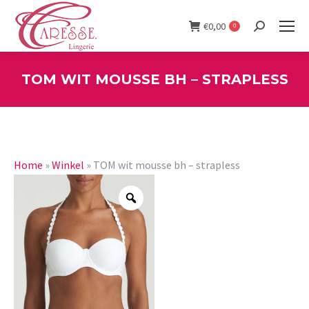
€
0,00
0
Search:
TOM WIT MOUSSE BH – STRAPLESS
You are here:
Home
»
Winkel
»
TOM wit mousse bh – strapless