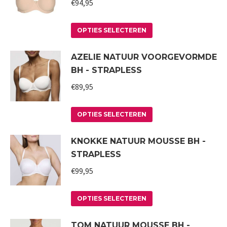
variaties.
€
94,95
Deze
Dit
optie
OPTIES SELECTEREN
product
kan
AZELIE NATUUR VOORGEVORMDE
heeft
gekozen
BH - STRAPLESS
meerdere
worden
variaties.
€
89,95
op
Deze
de
Dit
optie
productpagina
OPTIES SELECTEREN
product
kan
KNOKKE NATUUR MOUSSE BH -
heeft
gekozen
STRAPLESS
meerdere
worden
variaties.
€
99,95
op
Deze
de
Dit
optie
productpagina
OPTIES SELECTEREN
product
kan
TOM NATUUR MOUSSE BH -
heeft
gekozen