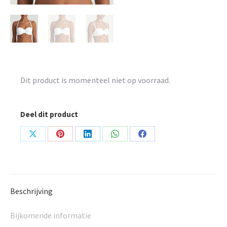
Dit product is momenteel niet op voorraad.
Deel dit product
Share
Share
Share
Share
Share
on
on
on
on
on
X
Pinterest
LinkedIn
WhatsApp
Facebook
Beschrijving
Bijkomende informatie