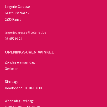
kan
Lingerie Caresse
gekozen
Gasthuisstraat 2
worden
2520 Ranst
op
de
lingeriecaresse@telenet.be
productpagina
03 475 19 24
OPENINGSUREN WINKEL
Zondag en maandag:
Gesloten
Dinsdag:
Doorlopend 10u30-16u30
Woensdag - vrijdag: