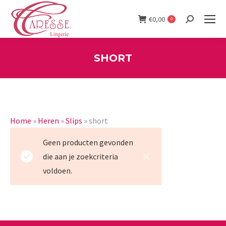
€
0,00
0
Search:
SHORT
You are here:
Home
»
Heren
»
Slips
»
short
Geen producten gevonden
die aan je zoekcriteria
voldoen.